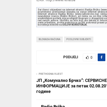
Svi članci objavljeni na internet stranici Radija Brčko (w
povremeno prenošenje članaka sa svoje internet stranice 
Internet stranice Radija Brčko (www.radiobrcko.ba) isklj
navođenje izvora (Radio Brčko), pri čemu su on-line izdan
uredništvom portala nije postignut dogovor o drugačijim usl
rad svojih autora. Ukoliko se bilo koji dio teksta ili inf
ovim pravilima, protiv prekršioca će biti pokrenut pravni
korištenja kliknite na
USLOVI KORIŠTENJA.
BLOKADA RAČUNA
POSLOVNI SUBJEKTI
PODIJELI
0
PRETHODNA VIJEST
ЈП „Комунално Брчко“: СЕРВИСНЕ
ИНФОРМАЦИЈЕ за петак 02.08.20
године
Radio Brčko