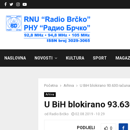
Facebook
Twitter
Instagram
Youtube
NASLOVNA
NOVOSTI
KULTURA
SPORT
MAGAZ
Početna
Arhiva
U BiH blokirano 93.630 račun
Arhiva
U BiH blokirano 93.6
od
Radio Brčko
02.08.2019 - 10:29
PODIJELI
0