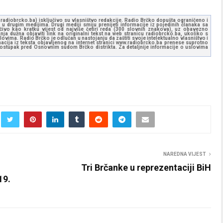
ww.radiobrcko.ba) isključivo su vlasništvo redakcije. Radio Brčko dopušta ograničeno i
u drugim medijima. Drugi mediji smiju prenijeti informacije iz pojedinih članaka sa
učivo kao kratku vijest od najviše četiri reda (300 slovnih znakova), uz obavezno
ja dužna objaviti link na originalni tekst na web stranicu radiobrcko.ba, ukoliko s
ovima. Radio Brčko je odlučan u nastojanju da zaštiti svoje intelektualno vlasništvo i
ormacija iz teksta objavljenog na internet stranici www.radiobrcko.ba prenese suprotno
 postupak pred Osnovnim sudom Brčko distrikta. Za detaljnije informacije o uslovima
NAREDNA VIJEST
Tri Brčanke u reprezentaciji BiH
19.