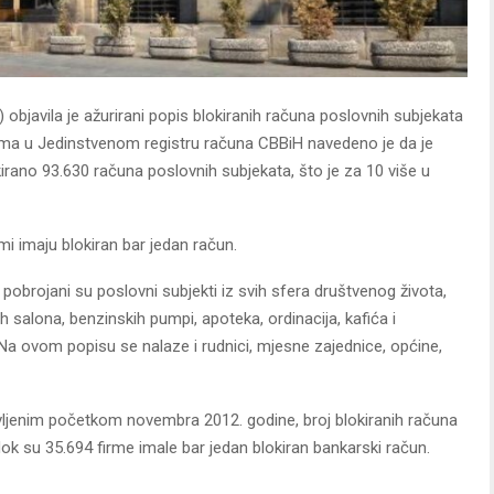
bjavila je ažurirani popis blokiranih računa poslovnih subjekata
nima u Jedinstvenom registru računa CBBiH navedeno je da je
kirano 93.630 računa poslovnih subjekata, što je za 10 više u
mi imaju blokiran bar jedan račun.
, pobrojani su poslovni subjekti iz svih sfera društvenog života,
h salona, benzinskih pumpi, apoteka, ordinacija, kafića i
. Na ovom popisu se nalaze i rudnici, mjesne zajednice, općine,
vljenim početkom novembra 2012. godine, broj blokiranih računa
dok su 35.694 firme imale bar jedan blokiran bankarski račun.