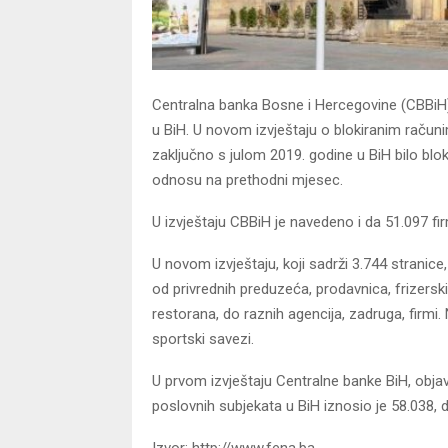
Centralna banka Bosne i Hercegovine (CBBiH) o
u BiH. U novom izvještaju o blokiranim raču
zaključno s julom 2019. godine u BiH bilo blo
odnosu na prethodni mjesec.
U izvještaju CBBiH je navedeno i da 51.097 fir
U novom izvještaju, koji sadrži 3.744 stranice
od privrednih preduzeća, prodavnica, frizerski
restorana, do raznih agencija, zadruga, firmi
sportski savezi.
U prvom izvještaju Centralne banke BiH, obja
poslovnih subjekata u BiH iznosio je 58.038, 
Izvor: http://www.fena.ba