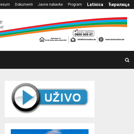
Latinica
Ћирилица
resum
Dokumenti
Javne nabavke
Program