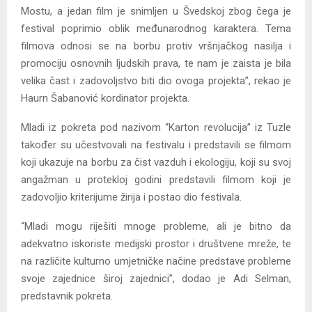
Mostu, a jedan film je snimljen u Švedskoj zbog čega je
festival poprimio oblik međunarodnog karaktera. Tema
filmova odnosi se na borbu protiv vršnjačkog nasilja i
promociju osnovnih ljudskih prava, te nam je zaista je bila
velika čast i zadovoljstvo biti dio ovoga projekta”, rekao je
Haurn Šabanović kordinator projekta.
Mladi iz pokreta pod nazivom “Karton revolucija” iz Tuzle
također su učestvovali na festivalu i predstavili se filmom
koji ukazuje na borbu za čist vazduh i ekologiju, koji su svoj
angažman u protekloj godini predstavili filmom koji je
zadovoljio kriterijume žirija i postao dio festivala.
“Mladi mogu riješiti mnoge probleme, ali je bitno da
adekvatno iskoriste medijski prostor i društvene mreže, te
na različite kulturno umjetničke načine predstave probleme
svoje zajednice široj zajednici”, dodao je Adi Selman,
predstavnik pokreta.