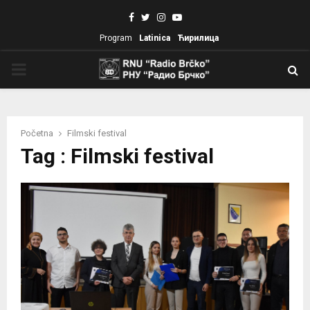
Facebook
Twitter
Instagram
Youtube
Program
Latinica
Ћирилица
PRIMARY
MENU
Početna
Filmski festival
Tag : Filmski festival