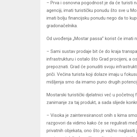
– Prva i osnovna pogodnost je da će turisti n
agenciji, imati turističku ponudu što sve u Most
imati bolju financijsku ponudu nego da to ku
gradonačelnika.
Od uvođenja „Mostar passa” korist će imati ne s
– Sami sustav prodaje bit će do kraja transpa
infrastrukturu i ostalo što Grad procijeni, a 
prepoznati. Grad će ponuditi svoju infrastrukt
priči. Većina turista koji dolaze imaju u fok
mišljenja smo da imamo puno drugih potencija
Mostarski turistički djelatnici već u početnoj
zanimanje za taj produkt, a sada slijede konkr
– Visoka je zainteresiranost onih s kima smo
razgovori da vidimo kako će se regulirati me
privatnih objekata, ono što je važno naglasit