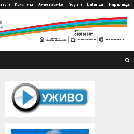
Latinica
Ћирилица
resum
Dokumenti
Javne nabavke
Program