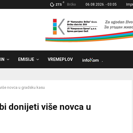
C
Brčko
06.08.2026. - 03:05
Imp
27.5
IN
EMISIJE
VREMEPLOV
˼
 više novca u gradsku kasu
i donijeti više novca u