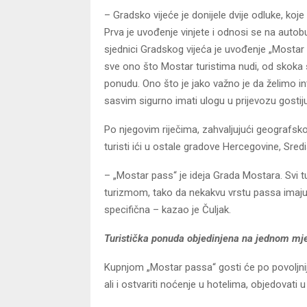
– Gradsko vijeće je donijele dvije odluke, ko
Prva je uvođenje vinjete i odnosi se na autob
sjednici Gradskog vijeća je uvođenje „Mostar p
sve ono što Mostar turistima nudi, od skok
ponudu. Ono što je jako važno je da želimo in
sasvim sigurno imati ulogu u prijevozu gostiju
Po njegovim riječima, zahvaljujući geografsk
turisti ići u ostale gradove Hercegovine, Sred
– „Mostar pass“ je ideja Grada Mostara. Svi tur
turizmom, tako da nekakvu vrstu passa imaju Sp
specifična – kazao je Čuljak.
Turistička ponuda objedinjena na jednom mj
Kupnjom „Mostar passa“ gosti će po povoljniji
ali i ostvariti noćenje u hotelima, objedovati u