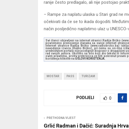
ranije često predlagalo, ali nije postojao prakt
– Rampe za naplatu ulaska u Stari grad ne mogu
očekivati da će se to ikada dogoditi. Međutim, 
način posljedično naplatimo ulaz u UNESCO-vu
Svi članci objavljeni na internet stranici Radija Brčko (w
povremeno prenošenje članaka sa svoje internet stranice 
Internet stranice Radija Brčko (www.radiobrcko.ba) isklj
navođenje izvora (Radio Brčko), pri čemu su on-line izdan
uredništvom portala nije postignut dogovor o drugačijim usl
rad svojih autora. Ukoliko se bilo koji dio teksta ili inf
ovim pravilima, protiv prekršioca će biti pokrenut pravni
korištenja kliknite na
USLOVI KORIŠTENJA.
MOSTAR
PASS
TURIZAM
PODIJELI
0
PRETHODNA VIJEST
Grlić Radman i Dačić: Suradnja Hrva