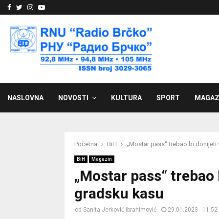
Facebook
Twitter
Instagram
Youtube
NASLOVNA
NOVOSTI
KULTURA
SPORT
MAGAZ
Početna
BiH
„Mostar pass“ trebao bi donijeti
BiH
Magazin
„Mostar pass“ trebao b
gradsku kasu
od
Sanita Jerković Ibrahimović
29.01.2023 - 11:52