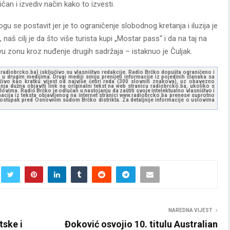
ičan i izvediv način kako to izvesti.
 se postavit jer je to ograničenje slobodnog kretanja i iluzija je
naš cilj je da što više turista kupi „Mostar pass“ i da na taj na
 zonu kroz nuđenje drugih sadržaja – istaknuo je Čuljak.
ww.radiobrcko.ba) isključivo su vlasništvo redakcije. Radio Brčko dopušta ograničeno i
u drugim medijima. Drugi mediji smiju prenijeti informacije iz pojedinih članaka sa
učivo kao kratku vijest od najviše četiri reda (300 slovnih znakova), uz obavezno
ja dužna objaviti link na originalni tekst na web stranicu radiobrcko.ba, ukoliko s
ovima. Radio Brčko je odlučan u nastojanju da zaštiti svoje intelektualno vlasništvo i
ormacija iz teksta objavljenog na internet stranici www.radiobrcko.ba prenese suprotno
 postupak pred Osnovnim sudom Brčko distrikta. Za detaljnije informacije o uslovima
NAREDNA VIJEST
tske i
Đoković osvojio 10. titulu Australian