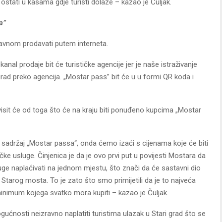
 ostati u kasama gdje turisti dolaze – kazao je Čuljak.
a”
lavnom prodavati putem interneta.
kanal prodaje bit će turističke agencije jer je naše istraživanje
rad preko agencija. „Mostar pass” bit će u u formi QR koda i
 ovisit će od toga što će na kraju biti ponuđeno kupcima „Mostar
 sadržaj „Mostar passa“, onda ćemo izaći s cijenama koje će biti
stičke usluge. Činjenica je da je ovo prvi put u povijesti Mostara da
uge naplaćivati na jednom mjestu, što znači da će sastavni dio
tarog mosta. To je zato što smo primijetili da je to najveća
 minimum kojega svatko mora kupiti – kazao je Čuljak.
gućnosti neizravno naplatiti turistima ulazak u Stari grad što se