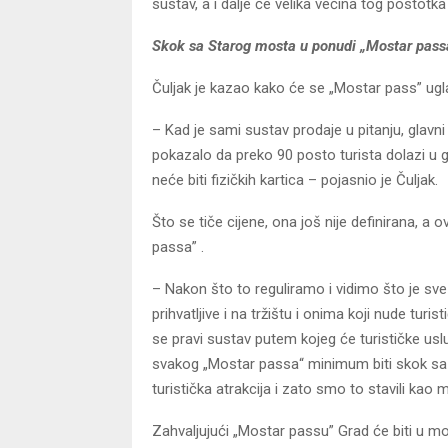
sustav, a i dalje će velika većina tog postotka
Skok sa Starog mosta u ponudi „Mostar pass
Čuljak je kazao kako će se „Mostar pass” ug
– Kad je sami sustav prodaje u pitanju, glavni 
pokazalo da preko 90 posto turista dolazi u g
neće biti fizičkih kartica – pojasnio je Čuljak.
Što se tiče cijene, ona još nije definirana, a
passa” .
– Nakon što to reguliramo i vidimo što je sve
prihvatljive i na tržištu i onima koji nude turi
se pravi sustav putem kojeg će turističke usl
svakog „Mostar passa“ minimum biti skok sa S
turistička atrakcija i zato smo to stavili kao
Zahvaljujući „Mostar passu” Grad će biti u mo