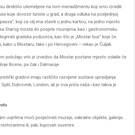
je su direktno utemeljene na tom menadžmentu koji smo izradili.
use koje dovoze turiste u grad, a druga odluka na posljednjoj
assa“, koji za cilj ima staviti u jednu karticu, na jedno mjesto
a sa Starog mosta do posjete muzejima, kao i gastronomsku
tegrirati gradska poduzeća, kao što je „Mostar bus“ koje će
, kako u Mostaru, tako i po Hercegovini – rekao je Čuljak.
om položaju vrlo je izvedivo da Mostar postane mjesto odakle će
išnje Bosne, pa čak i Dalmacije.
istički gradovi imaju različito razvijene sustave upravljanja
lit, Dubrovnik, London, ali je ova priča naša i kao takva je
estu
m uvjetima moći posjećivati muzeje, sakralne objekte, galerije,
 restoranima ili, pak, kupovati suvenire.