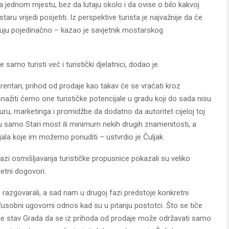
a jednom mjestu, bez da lutaju okolo i da ovise o bilo kakvoj
aru vrijedi posjetiti. Iz perspektive turista je najvažnije da će
puju pojedinačno – kazao je savjetnik mostarskog
amo turisti već i turistički djelatnici, dodao je.
rentan, prihod od prodaje kao takav će se vraćati kroz
osnažiti ćemo one turističke potencijale u gradu koji do sada nisu
uru, marketinga i promidžbe da dodatno da autoritet cijeloj toj
usu samo Stari most ili minimum nekih drugih znamenitosti, a
la koje im možemo ponuditi – ustvrdio je Čuljak.
 fazi osmišljavanja turističke propusnice pokazali su veliko
etni dogovori.
 razgovarali, a sad nam u drugoj fazi predstoje konkretni
đusobni ugovorni odnos kad su u pitanju postotci. Što se tiče
i je stav Grada da se iz prihoda od prodaje može održavati samo