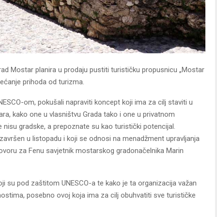
ad Mostar planira u prodaju pustiti turističku propusnicu „Mostar
ovećanje prihoda od turizma.
ESCO-om, pokušali napraviti koncept koji ima za cilj staviti u
ara, kako one u vlasništvu Grada tako i one u privatnom
oje nisu gradske, a prepoznate su kao turistički potencijal.
 je završen u listopadu i koji se odnosi na menadžment upravljanja
ovoru za Fenu savjetnik mostarskog gradonačelnika Marin
koji su pod zaštitom UNESCO-a te kako je ta organizacija važan
ostima, posebno ovoj koja ima za cilj obuhvatiti sve turističke