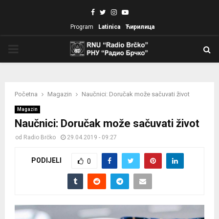
Facebook
Twitter
Instagram
Youtube
Program
Latinica
Ћирилица
PRIMARY
MENU
Početna
Magazin
Naučnici: Doručak može sačuvati život
Magazin
Naučnici: Doručak može sačuvati život
od
Radio Brčko
29.04.2019 - 09:27
PODIJELI
0