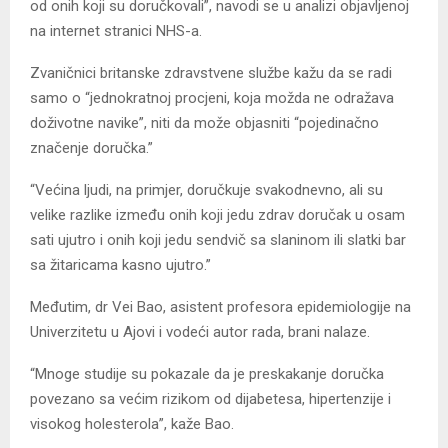
od onih koji su doručkovali”, navodi se u analizi objavljenoj
na internet stranici NHS-a.
Zvaničnici britanske zdravstvene službe kažu da se radi
samo o “jednokratnoj procjeni, koja možda ne odražava
doživotne navike”, niti da može objasniti “pojedinačno
značenje doručka.”
“Većina ljudi, na primjer, doručkuje svakodnevno, ali su
velike razlike između onih koji jedu zdrav doručak u osam
sati ujutro i onih koji jedu sendvič sa slaninom ili slatki bar
sa žitaricama kasno ujutro.”
Međutim, dr Vei Bao, asistent profesora epidemiologije na
Univerzitetu u Ajovi i vodeći autor rada, brani nalaze.
“Mnoge studije su pokazale da je preskakanje doručka
povezano sa većim rizikom od dijabetesa, hipertenzije i
visokog holesterola”, kaže Bao.