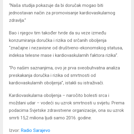
“Naša studija pokazuje da bi doručak mogao biti
jednostavan način za promovisanje kardiovaskularnog
zdravlja.”
Bao i njegov tim također tvrde da su veze između
konzumiranja doručka i rizika od srčanih oboljenja
“značajne i nezavisne od društveno-ekonomskog statusa,
indeksa telesne mase i kardiovaskularnih faktora rizika”.
“Po našim saznanjima, ovo je prva sveobuhvatna analiza
preskakanja doručka i rizika od smrtnosti od
kardiovaskularnih oboljenja”, istakli su istraživači.
Kardiovaskularna oboljenja – naročito bolesti srca i
moždani udar – vodeći su uzrok smrtnosti u svijetu. Prema
podacima Svjetske zdravstvene organizacije, ona su uzrok
smrti 15,2 miliona ljudi samo 2016. godine.
Izvor:
Radio Sarajevo