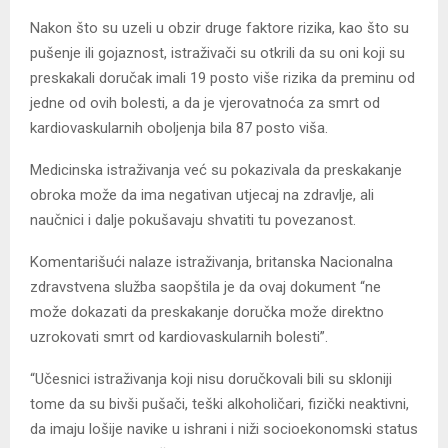
Nakon što su uzeli u obzir druge faktore rizika, kao što su
pušenje ili gojaznost, istraživači su otkrili da su oni koji su
preskakali doručak imali 19 posto više rizika da preminu od
jedne od ovih bolesti, a da je vjerovatnoća za smrt od
kardiovaskularnih oboljenja bila 87 posto viša.
Medicinska istraživanja već su pokazivala da preskakanje
obroka može da ima negativan utjecaj na zdravlje, ali
naučnici i dalje pokušavaju shvatiti tu povezanost.
Komentarišući nalaze istraživanja, britanska Nacionalna
zdravstvena služba saopštila je da ovaj dokument “ne
može dokazati da preskakanje doručka može direktno
uzrokovati smrt od kardiovaskularnih bolesti”.
“Učesnici istraživanja koji nisu doručkovali bili su skloniji
tome da su bivši pušači, teški alkoholičari, fizički neaktivni,
da imaju lošije navike u ishrani i niži socioekonomski status