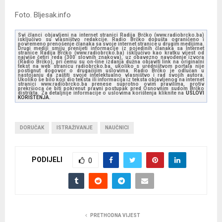
Foto. Bljesak.info
Svi članci objavljeni na internet stranici Radija Brčko (www.radiobrcko.ba)
isključivo su vlasništvo redakcije. Radio Brčko dopušta ograničeno i
povremeno prenošenje članaka sa svoje internet stranice u drugim medijima.
Drugi mediji smiju prenijeti informacije iz pojedinih članaka sa Internet
stranice Radija Brčko (www.radiobrcko.ba) isključivo kao kratku vijest od
najviše četiri reda (300 slovnih znakova), uz obavezno navođenje izvora
(Radio Brčko), pri čemu su on-line izdanja dužna objaviti link na originalni
tekst na web stranicu radiobrcko.ba, ukoliko s uredništvom portala nije
postignut dogovor o drugačijim uslovima. Radio Brčko je odlučan u
nastojanju da zaštiti svoje intelektualno vlasništvo i rad svojih autora.
Ukoliko se bilo koji dio teksta ili informacija iz teksta objavljenog na internet
stranici www.radiobrcko.ba prenese suprotno ovim pravilima, protiv
prekršioca će biti pokrenut pravni postupak pred Osnovnim sudom Brčko
distrikta. Za detaljnije informacije o uslovima korištenja kliknite na
USLOVI
KORIŠTENJA.
DORUČAK
ISTRAŽIVANJE
NAUČNICI
PODIJELI
0
PRETHODNA VIJEST