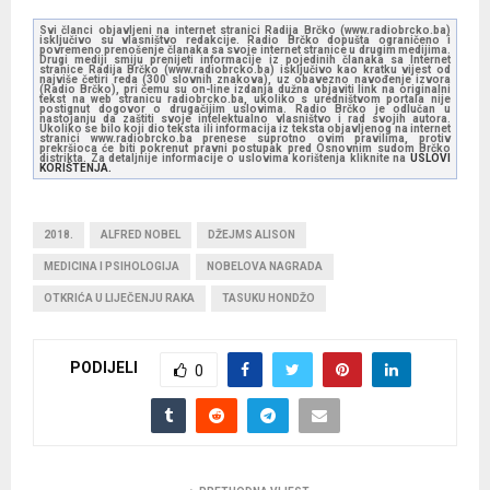
Svi članci objavljeni na internet stranici Radija Brčko (www.radiobrcko.ba)
isključivo su vlasništvo redakcije. Radio Brčko dopušta ograničeno i
povremeno prenošenje članaka sa svoje internet stranice u drugim medijima.
Drugi mediji smiju prenijeti informacije iz pojedinih članaka sa Internet
stranice Radija Brčko (www.radiobrcko.ba) isključivo kao kratku vijest od
najviše četiri reda (300 slovnih znakova), uz obavezno navođenje izvora
(Radio Brčko), pri čemu su on-line izdanja dužna objaviti link na originalni
tekst na web stranicu radiobrcko.ba, ukoliko s uredništvom portala nije
postignut dogovor o drugačijim uslovima. Radio Brčko je odlučan u
nastojanju da zaštiti svoje intelektualno vlasništvo i rad svojih autora.
Ukoliko se bilo koji dio teksta ili informacija iz teksta objavljenog na internet
stranici www.radiobrcko.ba prenese suprotno ovim pravilima, protiv
prekršioca će biti pokrenut pravni postupak pred Osnovnim sudom Brčko
distrikta. Za detaljnije informacije o uslovima korištenja kliknite na
USLOVI
KORIŠTENJA.
2018.
ALFRED NOBEL
DŽEJMS ALISON
MEDICINA I PSIHOLOGIJA
NOBELOVA NAGRADA
OTKRIĆA U LIJEČENJU RAKA
TASUKU HONDŽO
PODIJELI
0