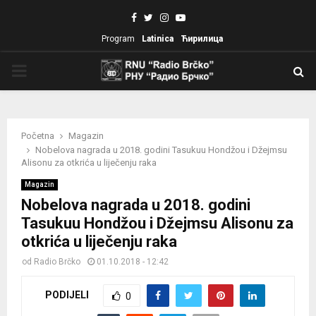
Facebook
Twitter
Instagram
Youtube
Program
Latinica
Ћирилица
PRIMARY
MENU
Početna
Magazin
Nobelova nagrada u 2018. godini Tasukuu Hondžou i Džejmsu
Alisonu za otkrića u liječenju raka
Magazin
Nobelova nagrada u 2018. godini
Tasukuu Hondžou i Džejmsu Alisonu za
otkrića u liječenju raka
od
Radio Brčko
01.10.2018 - 12:42
PODIJELI
0