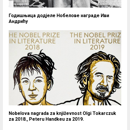
Годишњица додјеле Нобелове награде Иви
Андрићу
Nobelova nagrada za književnost Olgi Tokarczuk
za 2018., Peteru Handkeu za 2019.