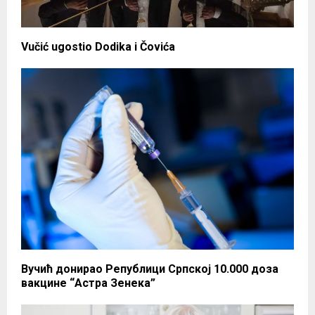
Vučić ugostio Dodika i Čovića
Вучић донирао Републици Српској 10.000 доза
вакцине “Астра Зенека”