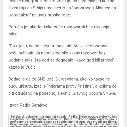
dolaze mnogi dužnosnici, zovu ga na sastanke na kojima
inzistiraju da Srbija uradi nešto da “odobrovolji Albance da
ukinu takse” na uvoz srpske robe.
Poručio je također kako neće razgovarati bez ukidanja
taksi.
“Po cijenu, ne onu koju treba platiti Srbija, već osobno,
neću prihvatiti da nastavimo bilo kakav razgovor bez
ukidanja taksi što god se događalo i kakvi god bili pritisci”,
kazao je Vučić.
Dodao je da će SNS uoči Đurđevdana, ukoliko takse ne
budu ukinute, izaći s “mjerama protiv Prištine”, o kojima će
biti odlučeno na posebnoj sjednici Glavnog odbora SNS-a.
Izvor: Radio Sarajevo
Svi članci objavljeni na internet stranici Radija Brčko (www.radiobrcko.ba)
isključivo su vlasništvo redakcije. Radio Brčko dopušta ograničeno i
povremeno prenošenje članaka sa svoje internet stranice u drugim medijima.
Drugi mediji smiju prenijeti informacije iz pojedinih članaka sa Internet
stranice Radija Brčko (www.radiobrcko.ba) isključivo kao kratku vijest od