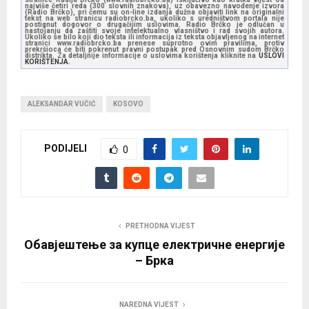
najviše četiri reda (300 slovnih znakova), uz obavezno navođenje izvora
(Radio Brčko), pri čemu su on-line izdanja dužna objaviti link na originalni
tekst na web stranicu radiobrcko.ba, ukoliko s uredništvom portala nije
postignut dogovor o drugačijim uslovima. Radio Brčko je odlučan u
nastojanju da zaštiti svoje intelektualno vlasništvo i rad svojih autora.
Ukoliko se bilo koji dio teksta ili informacija iz teksta objavljenog na internet
stranici www.radiobrcko.ba prenese suprotno ovim pravilima, protiv
prekršioca će biti pokrenut pravni postupak pred Osnovnim sudom Brčko
distrikta. Za detaljnije informacije o uslovima korištenja kliknite na
USLOVI
KORIŠTENJA.
ALEKSANDAR VUČIĆ
KOSOVO
PODIJELI
0
PRETHODNA VIJEST
Обавјештење за купце електричне енергије
– Брка
NAREDNA VIJEST