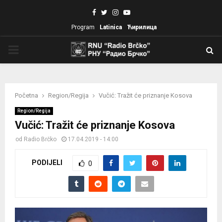
Facebook
Twitter
Instagram
Youtube
Program
Latinica
Ћирилица
PRIMARY
MENU
Početna
Region/Regija
Vučić: Tražit će priznanje Kosova
Region/Regija
Vučić: Tražit će priznanje Kosova
od
Radio Brčko
17.04.2019 - 14:00
PODIJELI
0