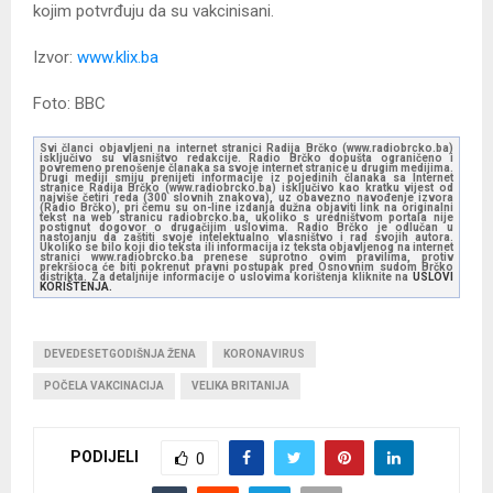
kojim potvrđuju da su vakcinisani.
Izvor:
www.klix.ba
Foto: BBC
Svi članci objavljeni na internet stranici Radija Brčko (www.radiobrcko.ba)
isključivo su vlasništvo redakcije. Radio Brčko dopušta ograničeno i
povremeno prenošenje članaka sa svoje internet stranice u drugim medijima.
Drugi mediji smiju prenijeti informacije iz pojedinih članaka sa Internet
stranice Radija Brčko (www.radiobrcko.ba) isključivo kao kratku vijest od
najviše četiri reda (300 slovnih znakova), uz obavezno navođenje izvora
(Radio Brčko), pri čemu su on-line izdanja dužna objaviti link na originalni
tekst na web stranicu radiobrcko.ba, ukoliko s uredništvom portala nije
postignut dogovor o drugačijim uslovima. Radio Brčko je odlučan u
nastojanju da zaštiti svoje intelektualno vlasništvo i rad svojih autora.
Ukoliko se bilo koji dio teksta ili informacija iz teksta objavljenog na internet
stranici www.radiobrcko.ba prenese suprotno ovim pravilima, protiv
prekršioca će biti pokrenut pravni postupak pred Osnovnim sudom Brčko
distrikta. Za detaljnije informacije o uslovima korištenja kliknite na
USLOVI
KORIŠTENJA.
DEVEDESETGODIŠNJA ŽENA
KORONAVIRUS
POČELA VAKCINACIJA
VELIKA BRITANIJA
PODIJELI
0