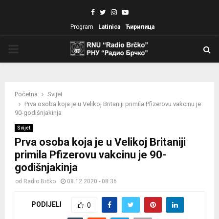
Facebook
Twitter
Instagram
Youtube
Program
Latinica
Ћирилица
PRIMARY
MENU
Početna
Svijet
Prva osoba koja je u Velikoj Britaniji primila Pfizerovu vakcinu je
90-godišnjakinja
Svijet
Prva osoba koja je u Velikoj Britaniji
primila Pfizerovu vakcinu je 90-
godišnjakinja
od
Radio Brčko
08.12.2020 - 08:36
PODIJELI
0