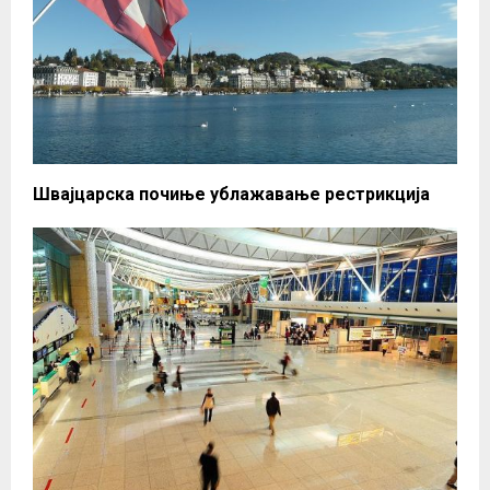
Швајцарска почиње ублажавање рестрикција