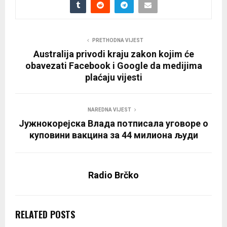
PRETHODNA VIJEST
Australija privodi kraju zakon kojim će
obavezati Facebook i Google da medijima
plaćaju vijesti
NAREDNA VIJEST
Јужнокорејска Влада потписала уговоре о
куповини вакцина за 44 милиона људи
Radio Brčko
RELATED POSTS