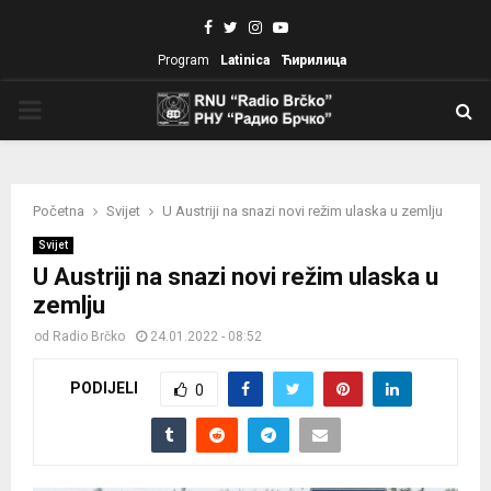
Facebook
Twitter
Instagram
Youtube
Program
Latinica
Ћирилица
PRIMARY
MENU
Početna
Svijet
U Austriji na snazi novi režim ulaska u zemlju
Svijet
U Austriji na snazi novi režim ulaska u
zemlju
od
Radio Brčko
24.01.2022 - 08:52
PODIJELI
0