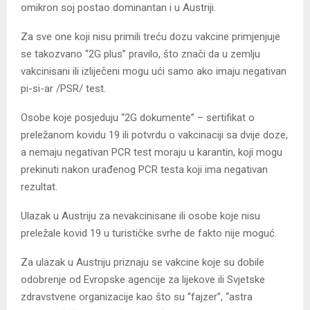
omikron soj postao dominantan i u Austriji.
Za sve one koji nisu primili treću dozu vakcine primjenjuje
se takozvano “2G plus” pravilo, što znači da u zemlju
vakcinisani ili izliječeni mogu ući samo ako imaju negativan
pi-si-ar /PSR/ test.
Osobe koje posjeduju “2G dokumente” – sertifikat o
preležanom kovidu 19 ili potvrdu o vakcinaciji sa dvije doze,
a nemaju negativan PCR test moraju u karantin, koji mogu
prekinuti nakon urađenog PCR testa koji ima negativan
rezultat.
Ulazak u Austriju za nevakcinisane ili osobe koje nisu
preležale kovid 19 u turističke svrhe de fakto nije moguć.
Za ulazak u Austriju priznaju se vakcine koje su dobile
odobrenje od Evropske agencije za lijekove ili Svjetske
zdravstvene organizacije kao što su “fajzer”, “astra