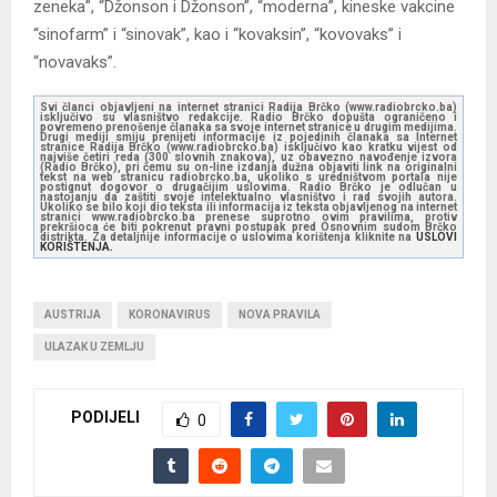
zeneka”, “Džonson i Džonson”, “moderna”, kineske vakcine
“sinofarm” i “sinovak”, kao i “kovaksin”, “kovovaks” i
“novavaks”.
Svi članci objavljeni na internet stranici Radija Brčko (www.radiobrcko.ba)
isključivo su vlasništvo redakcije. Radio Brčko dopušta ograničeno i
povremeno prenošenje članaka sa svoje internet stranice u drugim medijima.
Drugi mediji smiju prenijeti informacije iz pojedinih članaka sa Internet
stranice Radija Brčko (www.radiobrcko.ba) isključivo kao kratku vijest od
najviše četiri reda (300 slovnih znakova), uz obavezno navođenje izvora
(Radio Brčko), pri čemu su on-line izdanja dužna objaviti link na originalni
tekst na web stranicu radiobrcko.ba, ukoliko s uredništvom portala nije
postignut dogovor o drugačijim uslovima. Radio Brčko je odlučan u
nastojanju da zaštiti svoje intelektualno vlasništvo i rad svojih autora.
Ukoliko se bilo koji dio teksta ili informacija iz teksta objavljenog na internet
stranici www.radiobrcko.ba prenese suprotno ovim pravilima, protiv
prekršioca će biti pokrenut pravni postupak pred Osnovnim sudom Brčko
distrikta. Za detaljnije informacije o uslovima korištenja kliknite na
USLOVI
KORIŠTENJA.
AUSTRIJA
KORONAVIRUS
NOVA PRAVILA
ULAZAK U ZEMLJU
PODIJELI
0