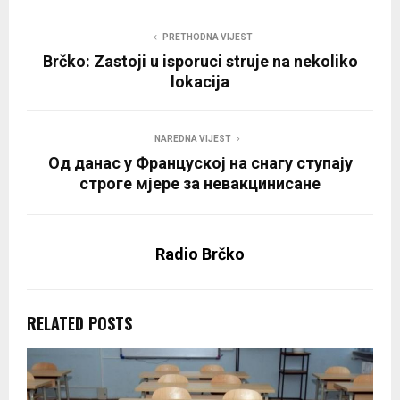
PRETHODNA VIJEST
Brčko: Zastoji u isporuci struje na nekoliko
lokacija
NAREDNA VIJEST
Од данас у Француској на снагу ступају
строге мјере за невакцинисане
Radio Brčko
RELATED POSTS