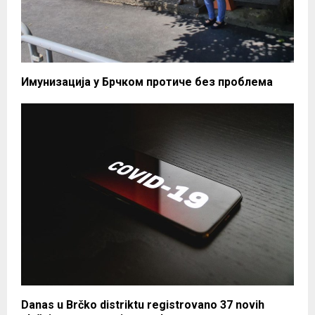
Имунизација у Брчком протиче без проблема
Danas u Brčko distriktu registrovano 37 novih