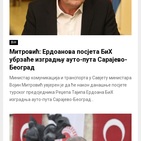
BiH
Митровић: Ердоанова посјета БиХ
убрзаће изградњу ауто-пута Сарајево-
Београд
Министар комуникација и транспорта у Савјету министара
Војин Митровић увјерен је да ће након данашње посјете
турског предсједника Реџепа Тајипа Ердоана БиХ
изградња ауто-пута Сарајево-Београд...