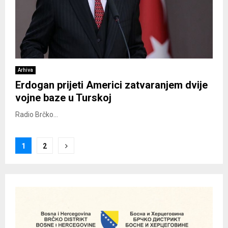
Arhiva
Erdogan prijeti Americi zatvaranjem dvije
vojne baze u Turskoj
Radio Brčko...
Posts
1
2
pagination