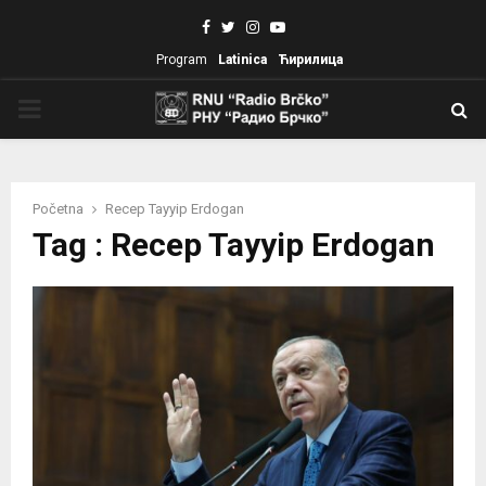
Facebook
Twitter
Instagram
Youtube
Program
Latinica
Ћирилица
PRIMARY
MENU
Početna
Recep Tayyip Erdogan
Tag : Recep Tayyip Erdogan