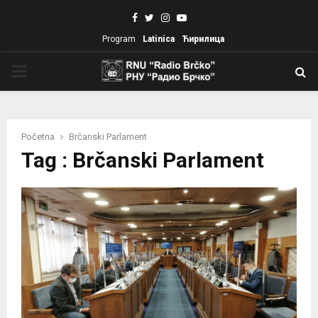
Facebook
Twitter
Instagram
Youtube
Program
Latinica
Ћирилица
PRIMARY
MENU
Početna
Brčanski Parlament
Tag : Brčanski Parlament