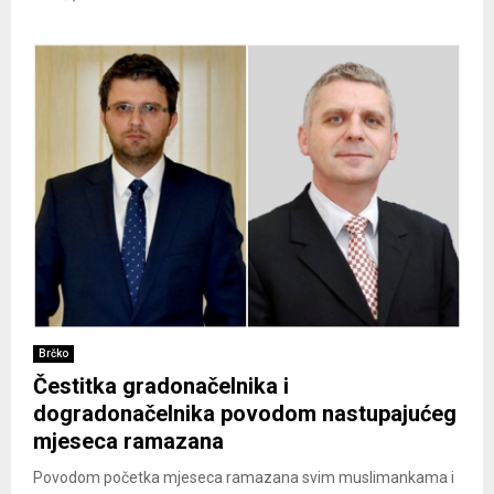
Brčko
Čestitka gradonačelnika i
dogradonačelnika povodom nastupajućeg
mjeseca ramazana
Povodom početka mjeseca ramazana svim muslimankama i