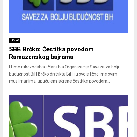
Brčko
SBB Brčko: Čestitka povodom
Ramazanskog bajrama
U ime rukovodstva i članstva Organizacije Saveza za bolju
budućnost BiH Brčko distrikta BiH i u svoje lično ime svim
muslimanima upućujem iskrene čestitke povodom...