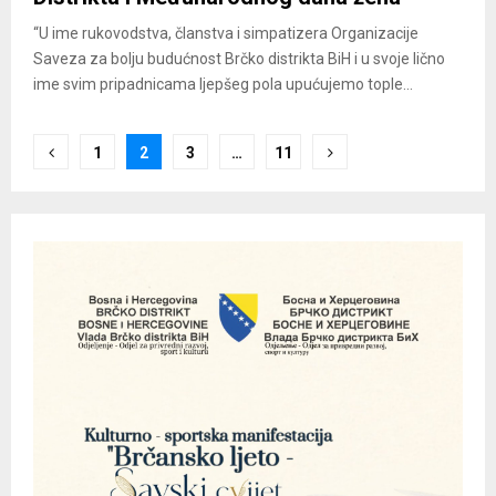
“U ime rukovodstva, članstva i simpatizera Organizacije
Saveza za bolju budućnost Brčko distrikta BiH i u svoje lično
ime svim pripadnicama ljepšeg pola upućujemo tople...
Posts
1
2
3
…
11
pagination