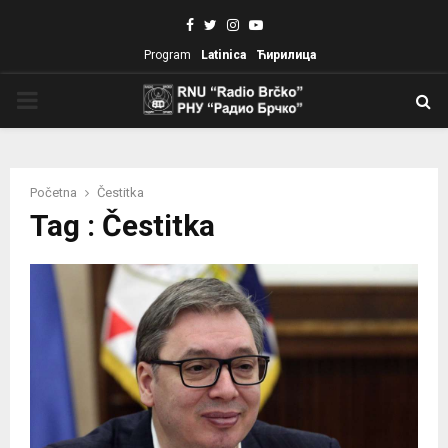
Facebook
Twitter
Instagram
Youtube
Program
Latinica
Ћирилица
PRIMARY
MENU
Početna
Čestitka
Tag : Čestitka