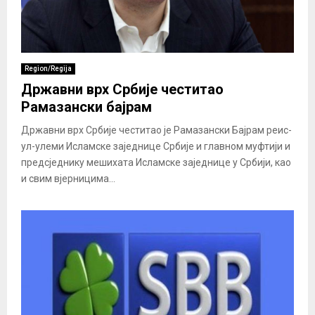
Region/Regija
Државни врх Србије честитао
Рамазански бајрам
Државни врх Србије честитао је Рамазански Бајрам реис-
ул-улеми Исламске заједнице Србије и главном муфтији и
предсједнику мешихата Исламске заједнице у Србији, као
и свим вјерницима...