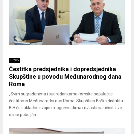
Brčko
Čestitka predsjednika i dopredsjednika
Skupštine u povodu Međunarodnog dana
Roma
„Svim sugrađanima i sugrađankama romske populacije
čestitamo Međunarodni dan Roma. Skupština Brčko distrikta
BiH će sukladno svojim mogućnostima i ovlastima učiniti sve
da se poboljša...