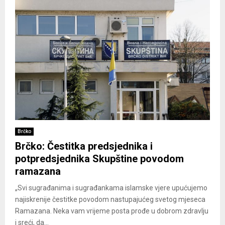
Brčko
Brčko: Čestitka predsjednika i
potpredsjednika Skupštine povodom
ramazana
„Svi sugrađanima i sugrađankama islamske vjere upućujemo
najiskrenije čestitke povodom nastupajućeg svetog mjeseca
Ramazana. Neka vam vrijeme posta prođe u dobrom zdravlju
i sreći, da...