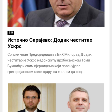
BiH
Источно Сарајево: Додик честитао
Ускрс
Српски члан Предсједништва БиХ Милорад Додик
честитао је Ускрс надбискупу врхбосанском Томи
Вукшићу и свим вјерницима који празнују по
грегоријанском календару, са жељом да овај...