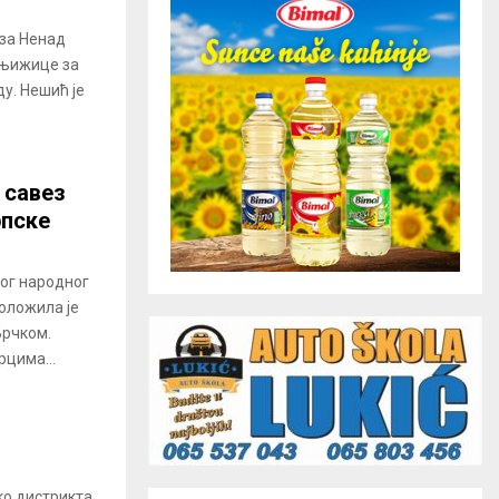
за Ненад
књижице за
у. Нешић је
 савез
пске
ог народног
оложила је
Брчком.
рцима...
ко дистрикта