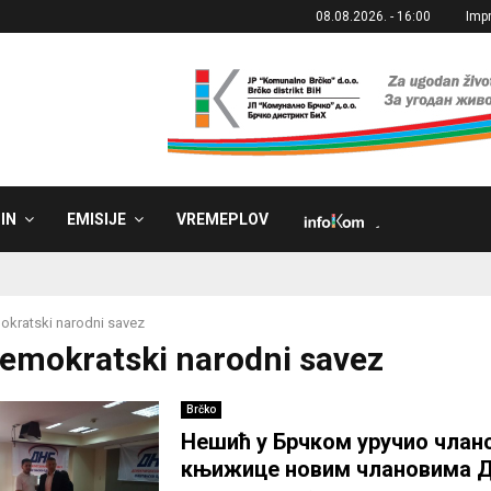
08.08.2026. - 16:00
Imp
IN
EMISIJE
VREMEPLOV
˼
kratski narodni savez
Demokratski narodni savez
Brčko
Нешић у Брчком уручио члан
књижице новим члановима 