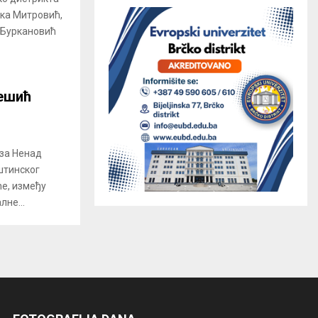
нка Митровић,
 Буркановић
ешић
за Ненад
штинског
ће, између
лне...