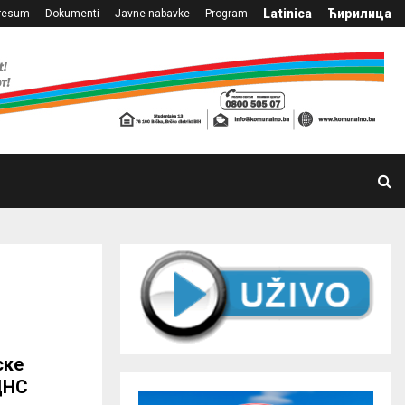
Latinica
Ћирилица
resum
Dokumenti
Javne nabavke
Program
ске
ДНС