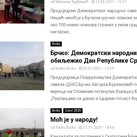
od
Миљана Ђурђевић
10.06.2021 - 10:57
Предсједник Демократског народног саве
Нешић синоћ је у Брчком уручио чланске 
око 100 нових чланова странке у овом град
нагласио...
Brčko
Брчко: Демократски народни
обиљежио Дан Републике Ср
od
Radio Brčko
09.01.2021 - 13:09
Предсједница Повјереништва Демократск
савеза (ДНС) Брчко Загорка Буркановић п
вијенце на Споменик погинулих бораца у 
„Поклањамо се данас и одајемо почаст бо
Brčko
Izbori 2020
Моћ је у народу!
od
Radio Brčko
13.11.2020 - 14:54
Кандидати за посланике у Скупштини Брч