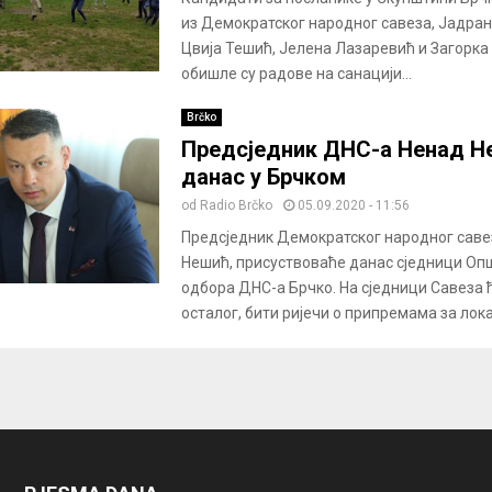
из Демократског народног савеза, Јадра
Цвија Тешић, Јелена Лазаревић и Загорка
обишле су радове на санацији...
Brčko
Предсједник ДНС-а Ненад Н
данас у Брчком
od
Radio Brčko
05.09.2020 - 11:56
Предсједник Дeмoкрaтског нaрoдног сaвe
Нешић, присуствоваће данас сједници Оп
одбора ДНС-а Брчко. На сједници Савеза 
осталог, бити ријечи о припремама за лока