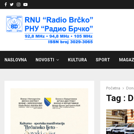
Facebook
Twitter
Instagram
Youtube
NASLOVNA
NOVOSTI
KULTURA
SPORT
MAGAZ
Početna
Dona
Tag : D