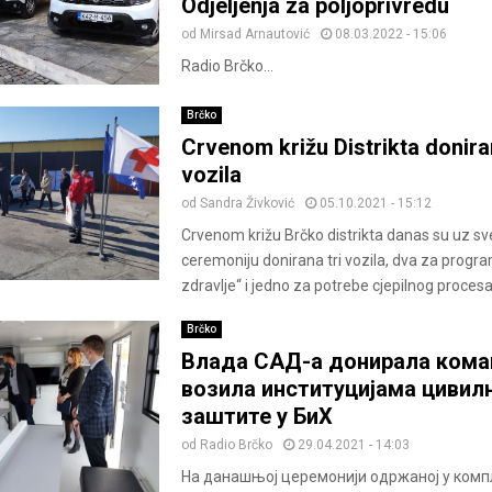
Odjeljenja za poljoprivredu
od
Mirsad Arnautović
08.03.2022 - 15:06
Radio Brčko...
Brčko
Crvenom križu Distrikta doniran
vozila
od
Sandra Živković
05.10.2021 - 15:12
Crvenom križu Brčko distrikta danas su uz s
ceremoniju donirana tri vozila, dva za progra
zdravlje“ i jedno za potrebe cjepilnog procesa 
Brčko
Влада САД-а донирала кома
возила институцијама цивил
заштите у БиХ
od
Radio Brčko
29.04.2021 - 14:03
На данашњој церемонији одржаној у комп