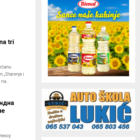
a tri
večanu
m „Starenje i
na...
ндна
не
лексу