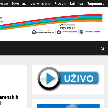
Latinica
Ћирилица
resum
Dokumenti
Javne nabavke
Program
terenskih
i