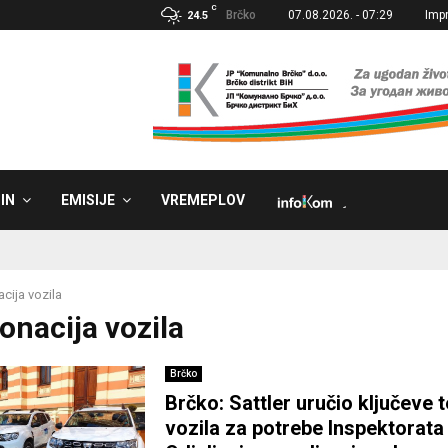
C
Brčko
07.08.2026. - 07:29
Imp
24.5
IN
EMISIJE
VREMEPLOV
˼
cija vozila
onacija vozila
Brčko
Brčko: Sattler uručio ključeve 
vozila za potrebe Inspektorata 