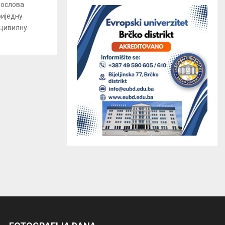
послова
риједну
 цивилну