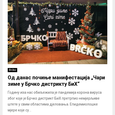
Brčko
Од данас почиње манифестација „Чари
зиме у Брчко дистрикту БиХ“
Годину иза нас обиљежила је пандемија корона вируса
због које је Брчко дистрикт БиХ претрпио немјерљиве
штете у свим областима дјеловања. Епидемиолошке
мјере које су...