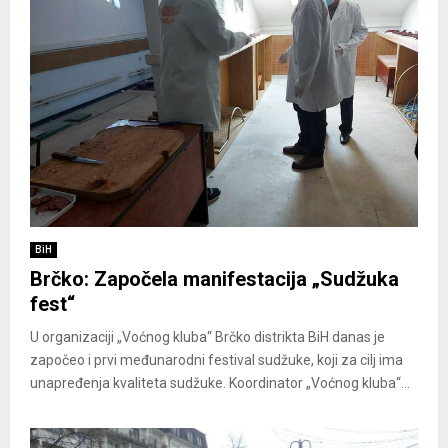
BiH
Brčko: Započela manifestacija „Sudžuka
fest“
U organizaciji „Voćnog kluba“ Brčko distrikta BiH danas je
započeo i prvi međunarodni festival sudžuke, koji za cilj ima
unapređenja kvaliteta sudžuke. Koordinator „Voćnog kluba“...