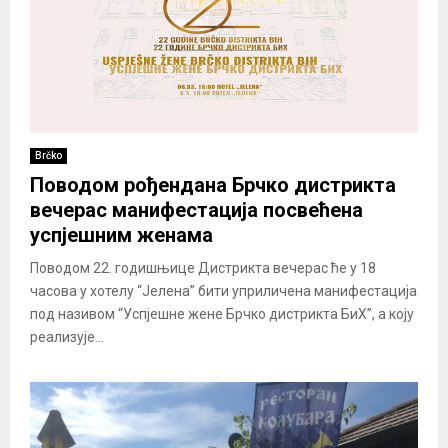
Brčko
Поводом рођендана Брчко дистрикта
вечерас манифестација посвећена
успјешним женама
Поводом 22. годишњице Дистрикта вечерас ће у 18
часова у хотелу “Јелена” бити уприличена манифестација
под називом “Успјешне жене Брчко дистрикта БиХ”, а коју
реализује...