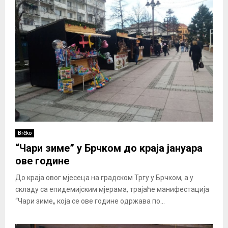
Brčko
“Чари зиме” у Брчком до краја јануара
ове године
До краја овог мјесеца на градском Тргу у Брчком, а у
складу са епидемијским мјерама, трајаће манифестација
“Чари зиме„ која се ове године одржава по...