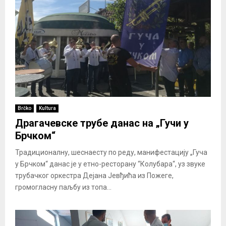
Brčko
Kultura
Драгачевске трубе данас на „Гучи у
Брчком“
Традиционалну, шеснаесту по реду, манифестацију „Гуча
у Брчком“ данас је у етно-ресторану “Колубара“, уз звуке
трубачког оркестра Дејана Јевђића из Пожеге,
громогласну паљбу из топа...