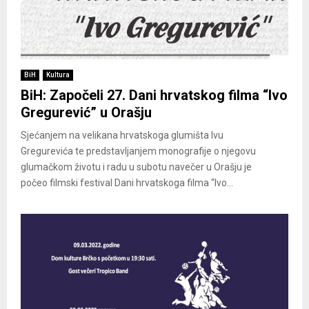
BiH
Kultura
BiH: Započeli 27. Dani hrvatskog filma “Ivo
Gregurević” u Orašju
Sjećanjem na velikana hrvatskoga glumišta Ivu
Gregurevića te predstavljanjem monografije o njegovu
glumačkom životu i radu u subotu navečer u Orašju je
počeo filmski festival Dani hrvatskoga filma “Ivo...