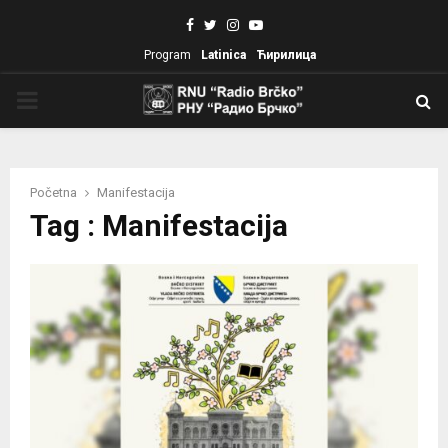
Facebook
Twitter
Instagram
Youtube
Program
Latinica
Ћирилица
PRIMARY
MENU
Početna
Manifestacija
Tag : Manifestacija