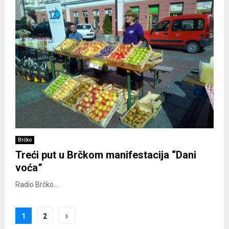
Brčko
Treći put u Brčkom manifestacija “Dani
voća”
Radio Brčko...
Posts
1
2