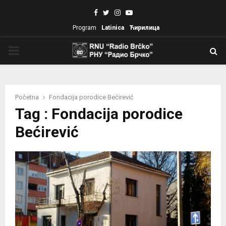
Facebook
Twitter
Instagram
Youtube
Program
Latinica
Ћирилица
PRIMARY
MENU
Početna
Fondacija porodice Bećirević
Tag : Fondacija porodice
Bećirević