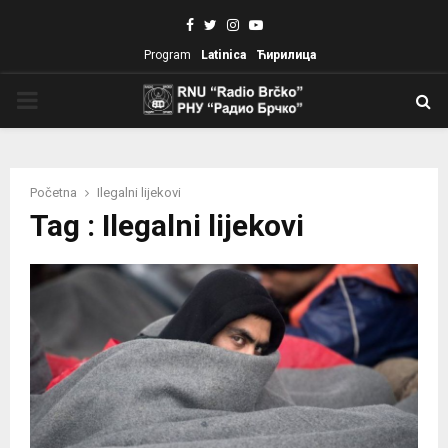
Facebook
Twitter
Instagram
Youtube
Program
Latinica
Ћирилица
PRIMARY
MENU
Početna
Ilegalni lijekovi
Tag : Ilegalni lijekovi