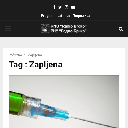
Facebook
Twitter
Instagram
Youtube
Program
Latinica
Ћирилица
PRIMARY
MENU
Početna
Zapljena
Tag : Zapljena