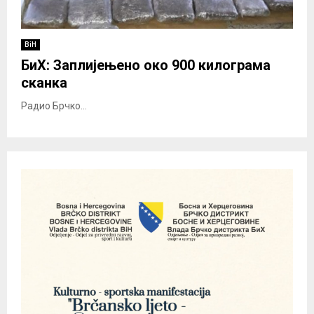
BiH
БиХ: Заплијењено око 900 килограма
сканка
Радио Брчко...