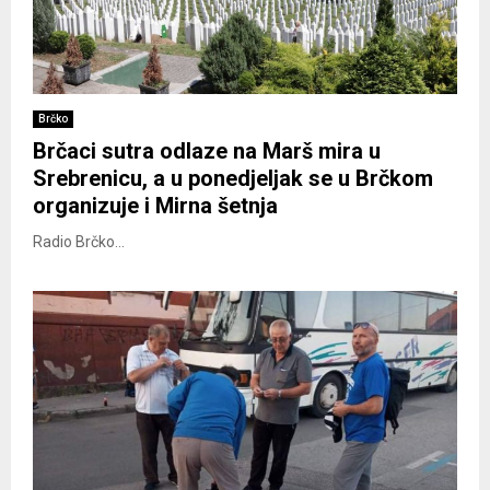
Brčko
Brčaci sutra odlaze na Marš mira u
Srebrenicu, a u ponedjeljak se u Brčkom
organizuje i Mirna šetnja
Radio Brčko...