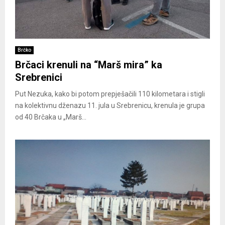
Brčko
Brčaci krenuli na “Marš mira” ka
Srebrenici
Put Nezuka, kako bi potom prepješačili 110 kilometara i stigli
na kolektivnu dženazu 11. jula u Srebrenicu, krenula je grupa
od 40 Brčaka u „Marš...