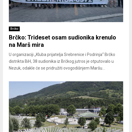
Brčko
Brčko: Trideset osam sudionika krenulo
na Marš mira
U organizaciji „Kluba prijatelja Srebrenice i Podrinja“ Brčko
distrikta BiH, 38 sudionika iz Brčkog jutros je otputovalo u
Nezuk, odakle će se pridružiti ovogodišnjem Maršu...