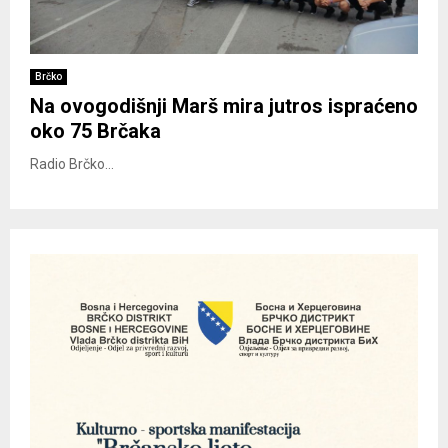
Brčko
Na ovogodišnji Marš mira jutros ispraćeno
oko 75 Brčaka
Radio Brčko...