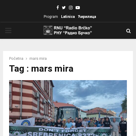
Facebook
Twitter
Instagram
Youtube
Program
Latinica
Ћирилица
PRIMARY
MENU
Početna
mars mira
Tag : mars mira