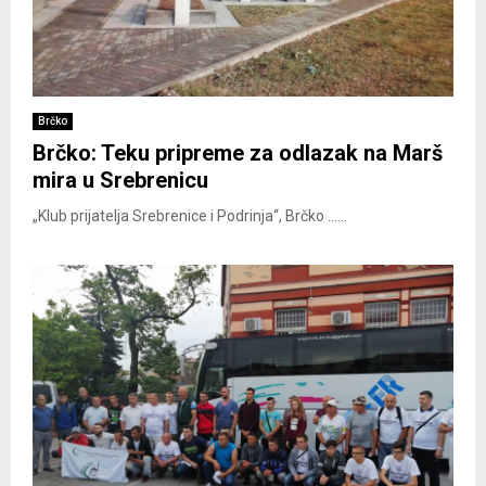
Brčko
Brčko: Teku pripreme za odlazak na Marš
mira u Srebrenicu
„Klub prijatelja Srebrenice i Podrinja“, Brčko ......