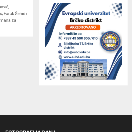
ović,
, Faruk Šehić i
romana za