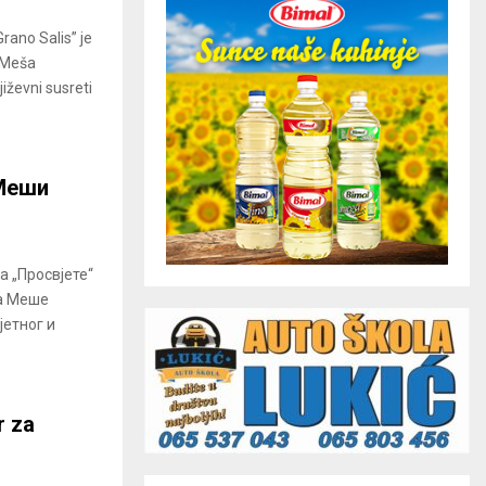
rano Salis” je
“Meša
iževni susreti
 Меши
а „Просвјете“
ца Меше
јетног и
r za