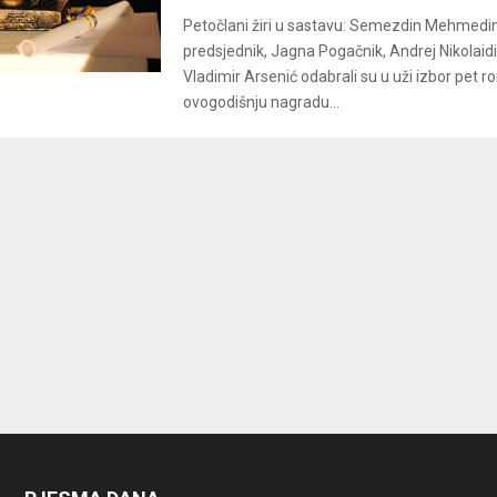
Petočlani žiri u sastavu: Semezdin Mehmedin
predsjednik, Jagna Pogačnik, Andrej Nikolaidis
Vladimir Arsenić odabrali su u uži izbor pet 
ovogodišnju nagradu...