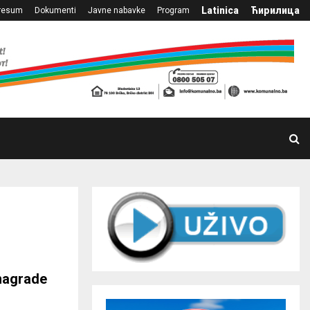
Latinica
Ћирилица
resum
Dokumenti
Javne nabavke
Program
 nagrade