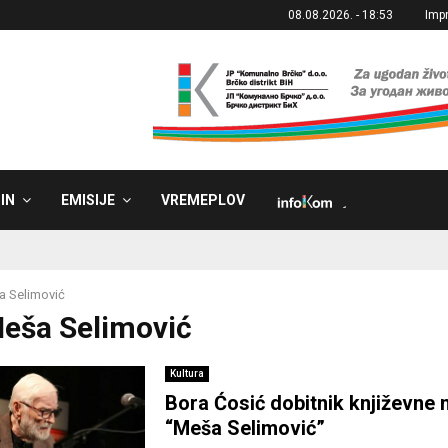
08.08.2026. - 18:53
Imp
IN
EMISIJE
VREMEPLOV
˼
 Selimović
Meša Selimović
Kultura
Bora Ćosić dobitnik književne
“Meša Selimović”