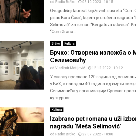
od
Radio Brčko
08.10.2023 - 10:15
Ovogodišnji laureat književnih susreta “Cum G
pisac Bora Ćosić, kojem je uručena nagrada 
Selimović” za roman “Bergatova udovica”. Knj
“Cum Grano...
Brčko
Kultura
Брчко: Отворена изложба о
Селимовићу
od
Vladimir Matijević
12.12.2022 - 19:12
У склопу прославе 120 година од оснивањ
у БиХ, а поводом 40 година од смрти пис
Селимовића у организацији Српског просв
културног...
Kultura
Izabrano pet romana u uži izbo
nagradu ‘Meša Selimović’
od
Radio Brčko
29.07.2022 - 10:08