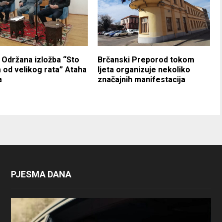
 Održana izložba “Sto
Brčanski Preporod tokom
 od velikog rata” Ataha
ljeta organizuje nekoliko
a
značajnih manifestacija
PJESMA DANA