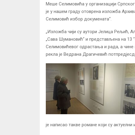
Меше Селимовића у организацији Српског 
jе у нашем граду отоврена изложба Архив
Селимовић избор докумената“.
„Изложба чији су аутори Јелица Рељић, А
„Сава Шумановић“ и представљена на 13 “
Селимовићевог одрастања и рада, а чине 
рекла је Ведрана Драгичевић потпредјес
је написао такве романе који су актуелни 