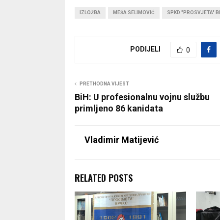
IZLOŽBA
MEŠA SELIMOVIĆ
SPKD "PROSVJETA" 
PODIJELI
0
PRETHODNA VIJEST
BiH: U profesionalnu vojnu službu
primljeno 86 kanidata
Vladimir Matijević
RELATED POSTS