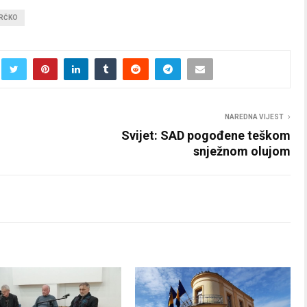
BRČKO
NAREDNA VIJEST
Svijet: SAD pogođene teškom
snježnom olujom