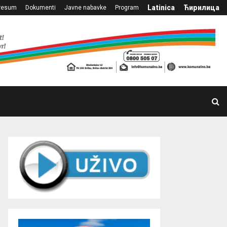
Latinica
Ћирилица
resum
Dokumenti
Javne nabavke
Program