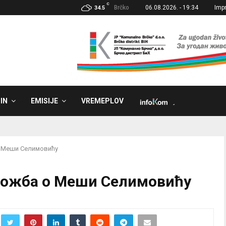
C
Brčko
06.08.2026. - 19:34
Imp
34.5
IN
EMISIJE
VREMEPLOV
˼
о Меши Селимовићу
зложба о Меши Селимовићу