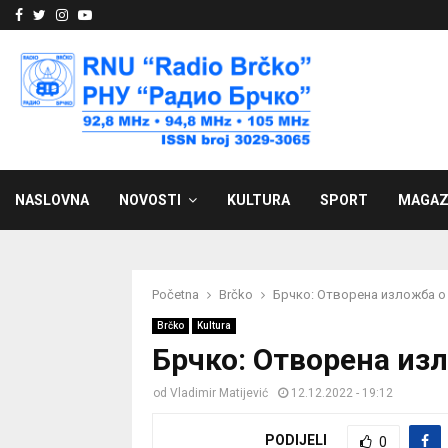
Facebook
Twitter
Instagram
Youtube
NASLOVNA
NOVOSTI
KULTURA
SPORT
MAGAZ
Početna
Brčko
Брчко: Отворена изложба 
Brčko
Kultura
Брчко: Отворена и
od
Vladimir Matijević
12.12.2022 - 19:12
PODIJELI
0