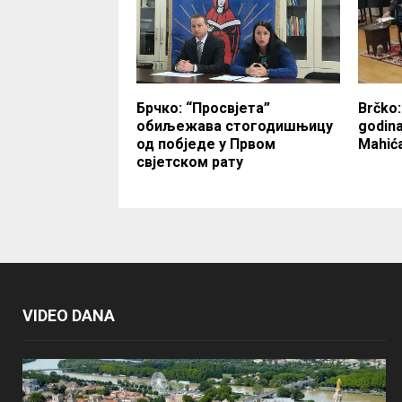
Брчко: “Просвјета”
Brčko:
обиљежава стогодишњицу
godina
од побједе у Првом
Mahić
свјетском рату
VIDEO DANA