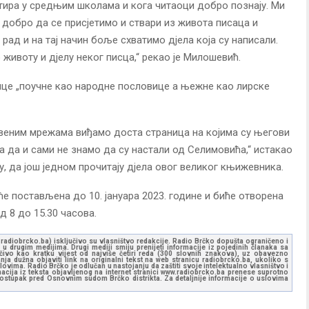
тира у средњим школама и кога читаоци добро познају. Ми
 добро да се присјетимо и ствари из живота писаца и
рад и на тај начин боље схватимо дјела која су написали.
 животу и дјелу неког писца,“ рекао је Милошевић.
ице „поучне као народне пословице а њежне као лирске
веним мрежама виђамо доста страница на којима су његови
 а да и сами не знамо да су настали од Селимовића,“ истакао
, да још једном прочитају дјела овог великог књижевника.
 постављена до 10. јануара 2023. године и биће отворена
 8 до 15.30 часова.
ww.radiobrcko.ba) isključivo su vlasništvo redakcije. Radio Brčko dopušta ograničeno i
u drugim medijima. Drugi mediji smiju prenijeti informacije iz pojedinih članaka sa
učivo kao kratku vijest od najviše četiri reda (300 slovnih znakova), uz obavezno
ja dužna objaviti link na originalni tekst na web stranicu radiobrcko.ba, ukoliko s
ovima. Radio Brčko je odlučan u nastojanju da zaštiti svoje intelektualno vlasništvo i
ormacija iz teksta objavljenog na internet stranici www.radiobrcko.ba prenese suprotno
 postupak pred Osnovnim sudom Brčko distrikta. Za detaljnije informacije o uslovima