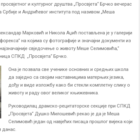
просвјетног и културног друштва „Просвјета“ Брчко вечерас
а Србије и Андрићевог института под називом „Меша
лександар Марковић и Никола Аџић постављена je у галерији
форекса” на којима су фотографије и значајни документи из
најзначајније свједочење о животу Меше Селимовића,“
дница СПКД „Просвјета“ Брчко.
Она је позвала све ученике основних и средњих школа
да заједно са својим наставницима матерњих језика,
дођу и виде изложбу како би стекли комплетну слику о
животу и раду овог великог књижевника.
Руководилац драмско-рецитаторске секције при СПКД
„Просвјета“ Душко Милошевић рекао је да је Меша
Селимовић један од навјећих писаца прошлог вијека који
и данас.