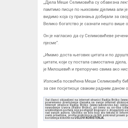
„Дјела Меше Селимовића су обавезна лек
памтимо писце по њиховим дјелима али је
видимо која су признања добијали за свој 
Велико богатство је сазнати нешто више о
Он је нагласио да су Селимовићеве речен
пјесме“.
„Имамо доста његових цитата и по друшт
цитати, који су постала самостална дјела,
је Милошевић и препоручио свима ако нису
Изложба посвећена Меши Селимовићу биће
за све посјетиоце сваким радним даном од
Svi članci objavljeni na internet stranici Radija Brčko (w
povremeno prenošenje članaka sa svoje internet stranice 
Internet stranice Radija Brčko (www.radiobrcko.ba) isklj
navođenje izvora (Radio Brčko), pri čemu su on-line izdan
uredništvom portala nije postignut dogovor o drugačijim usl
rad svojih autora. Ukoliko se bilo koji dio teksta ili inf
ovim pravilima, protiv prekršioca će biti pokrenut pravni
korištenja kliknite na
USLOVI KORIŠTENJA.