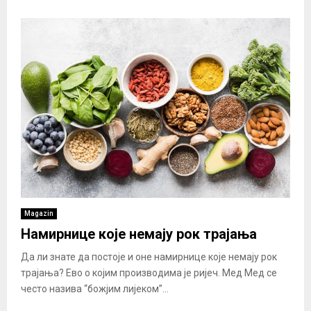
Magazin
Намирнице које немају рок трајања
Да ли знате да постоје и оне намирнице које немају рок
трајања? Ево о којим производима је ријеч. Мед Мед се
често назива “божјим лијеком”...