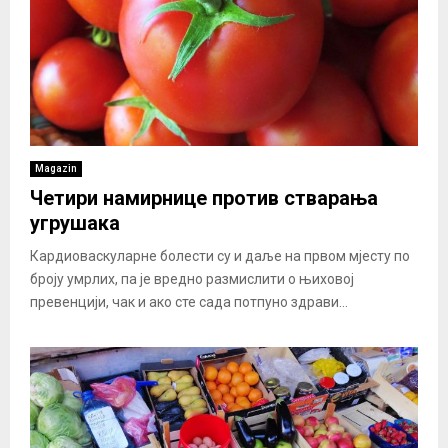
Magazin
Четири намирнице против стварања
угрушака
Кардиоваскуларне болести су и даље на првом мјесту по
броју умрлих, па је вредно размислити о њиховој
превенцији, чак и ако сте сада потпуно здрави...