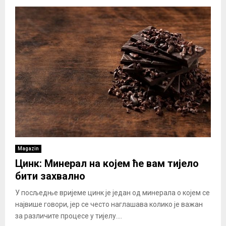
Magazin
Цинк: Минерал на којем ће вам тијело
бити захвално
У посљедње вријеме цинк је један од минерала о којем се
највише говори, јер се често наглашава колико је важан
за различите процесе у тијелу....