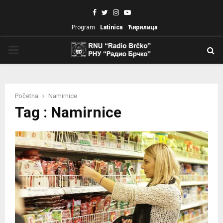
Facebook
Twitter
Instagram
Youtube
Program
Latinica
Ћирилица
PRIMARY
MENU
Početna
Namirnice
Tag : Namirnice