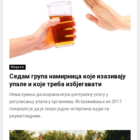
Magazin
Седам група намирница које изазивају
упале и које треба избјегавати
Нема сумње да исхрана игра централну улогу у
регулисању упала у организму. Истраживање из 2017.
показало је да је скоро једна четвртина људи са
реуматоидним...