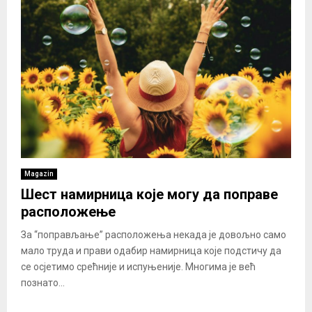
Magazin
Шест намирница које могу да поправе
расположење
За “поправљање” расположења некада је довољно само
мало труда и прави одабир намирница које подстичу да
се осјетимо срећније и испуњеније. Многима је већ
познато...