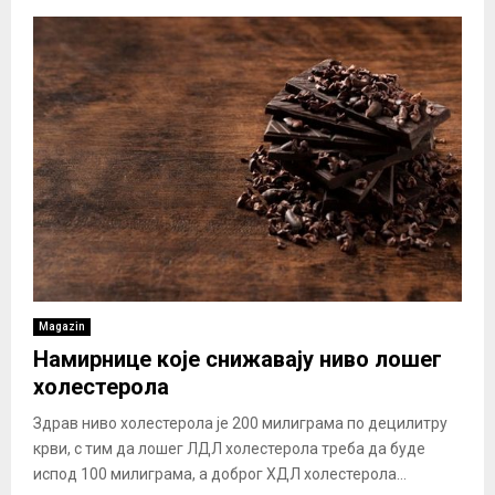
Magazin
Намирнице које снижавају ниво лошег
холестерола
Здрав ниво холестерола је 200 милиграма по децилитру
крви, с тим да лошег ЛДЛ холестерола треба да буде
испод 100 милиграма, а доброг ХДЛ холестерола...