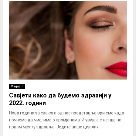
Magazin
Савјети како да будемо здравији у
2022. години
Нова година за свакога од нас представља вријеме када
почнемо да мислимо о промјенама. И увијек је негдје на
првом мјесту здравље. Једите више цијелих...