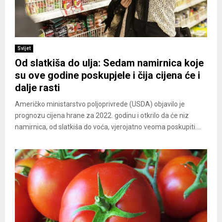
Svijet
Od slatkiša do ulja: Sedam namirnica koje
su ove godine poskupjele i čija cijena će i
dalje rasti
Američko ministarstvo poljoprivrede (USDA) objavilo je
prognozu cijena hrane za 2022. godinu i otkrilo da će niz
namirnica, od slatkiša do voća, vjerojatno veoma poskupiti....