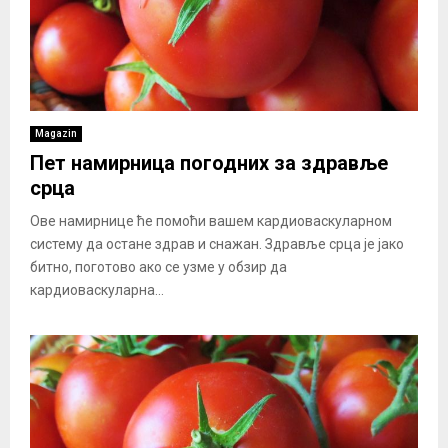
Magazin
Пет намирница погодних за здравље
срца
Ове намирнице ће помоћи вашем кардиоваскуларном
систему да остане здрав и снажан. Здравље срца је јако
битно, поготово ако се узме у обзир да
кардиоваскуларна...