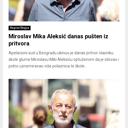
Region/Regija
Miroslav Mika Aleksić danas pušten iz
pritvora
Apelacioni sud u Beogradu ukinuo je danas pritvor vlasniku
škole glume Miroslavu Miki Aleksiću optuženom da je silovao i
polno uznemiravao više polaznica te škole...