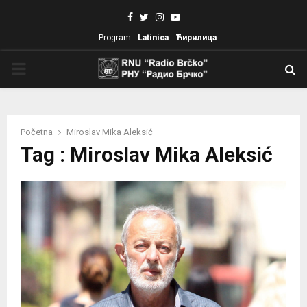
Facebook
Twitter
Instagram
Youtube
Program
Latinica
Ћирилица
PRIMARY
MENU
Početna
Miroslav Mika Aleksić
Tag : Miroslav Mika Aleksić