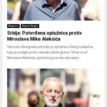
Magazin
Region/Regija
Srbija: Potvrđena optužnica protiv
Miroslava Mike Aleksića
Viši sud u Beogradu potvrdio je optužnicu Višeg tužilaštva
koju je podiglo protiv vlasnika škole glume “Stvar srca”
Miroslava Aleksića, optuženog za više silovanja i...