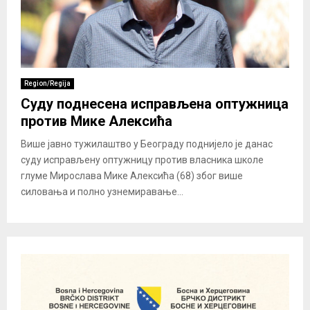
Region/Regija
Суду поднесена исправљена оптужница
против Мике Алексића
Више јавно тужилаштво у Београду поднијело је данас
суду исправљену оптужницу против власника школе
глуме Мирослава Мике Алексића (68) због више
силовања и полно узнемиравање...