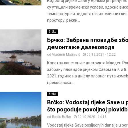
Водостај ријеке Саве у Брчком је тренутно 
су утицали временски услови, одосно вис
температуре и недостатак интезивних ки
простору, рекли...
Brčko
Брчко: Забрана пловидбе зб
демонтаже далековода
od
Vladimir Matijević
06.12.2021 - 12:22
Капетан капетаније дистрикта Младен Рог
забрану пловидбе ријеком Савом за 7. и 8
2021. године на дијелу пловног пута изме
прекосавска...
Brčko
Brčko: Vodostaj rijeke Save u 
što pogoduje povoljnoj plovidb
od
Radio Brčko
20.10.2020 - 14:16
Vodostaj rijeke Save posljednjih dana je u por