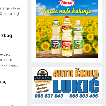
etanija, što se
 metra i koji
n zbog
ekoliko
zu roba u
Plovni gaz...
ја,