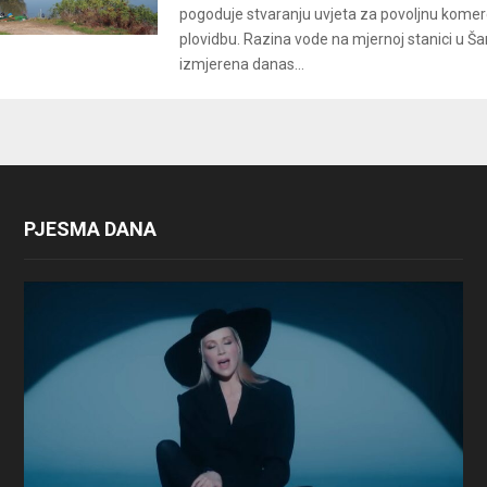
pogoduje stvaranju uvjeta za povoljnu komer
plovidbu. Razina vode na mjernoj stanici u Š
izmjerena danas...
PJESMA DANA