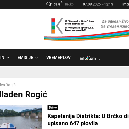
C
Brčko
07.08.2026. - 12:13
Imp
32.8
IN
EMISIJE
VREMEPLOV
˼
den Rogić
Mladen Rogić
Brčko
Kapetanija Distrikta: U Brčko di
upisano 647 plovila