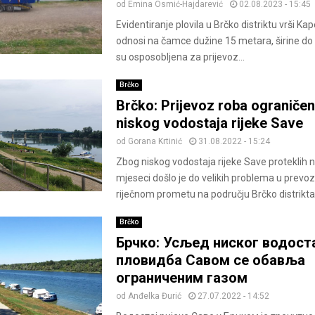
od
Emina Osmić-Hajdarević
02.08.2023 - 15:45
Evidentiranje plovila u Brčko distriktu vrši Kap
odnosi na čamce dužine 15 metara, širine do 3
su osposobljena za prijevoz...
Brčko
Brčko: Prijevoz roba ograniče
niskog vodostaja rijeke Save
od
Gorana Krtinić
31.08.2022 - 15:24
Zbog niskog vodostaja rijeke Save proteklih n
mjeseci došlo je do velikih problema u prevo
riječnom prometu na području Brčko distrikta. 
Brčko
Брчко: Усљед ниског водоста
пловидба Савом се обавља
ограниченим газом
od
Anđelka Đurić
27.07.2022 - 14:52