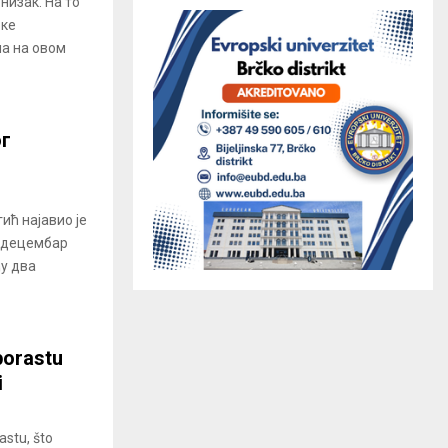
низак. На то
оке
ша на овом
ог
ић најавио је
. децембар
ђу два
porastu
i
astu, što