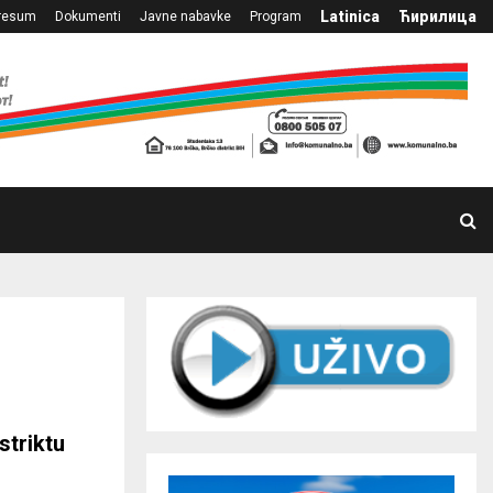
Latinica
Ћирилица
resum
Dokumenti
Javne nabavke
Program
striktu