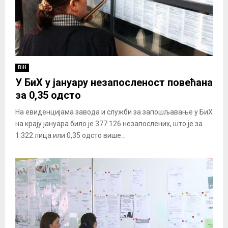
BiH
У БиХ у јануару незапосленост повећана
за 0,35 одсто
На евиденцијама завода и служби за запошљавање у БиХ
на крају јануара било је 377.126 незапослених, што је за
1.322 лица или 0,35 одсто више...