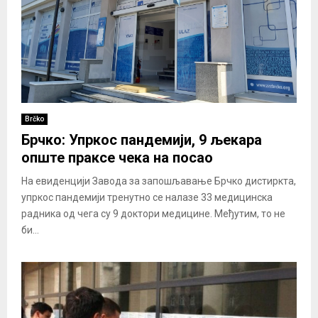
Brčko
Брчко: Упркос пандемији, 9 љекара
опште праксе чека на посао
На евиденцији Завода за запошљавање Брчко дистиркта,
упркос пандемији тренутно се налазе 33 медицинска
радника од чега су 9 доктори медицине. Међутим, то не
би...