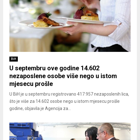
BiH
U septembru ove godine 14.602
nezaposlene osobe više nego u istom
mjesecu prošle
U BiH je u septembru registrovano 417.957 nezaposlenih lica,
što je više za 14.602 osobe nego u istom mjesecu prošle
godine, objavila je Agencija za...