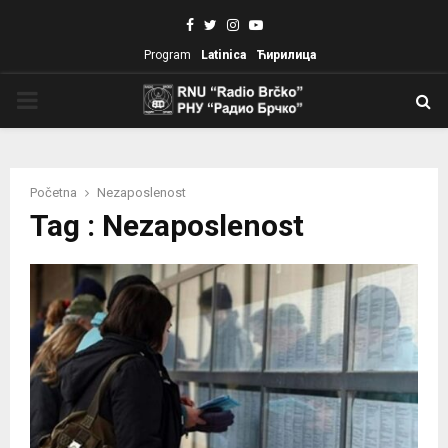
Facebook
Twitter
Instagram
Youtube
Program
Latinica
Ћирилица
PRIMARY
MENU
Početna
Nezaposlenost
Tag : Nezaposlenost