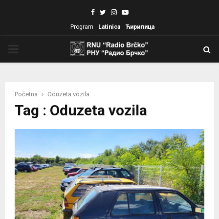
Facebook
Twitter
Instagram
Youtube
Program
Latinica
Ћирилица
PRIMARY
MENU
Početna
Oduzeta vozila
Tag : Oduzeta vozila