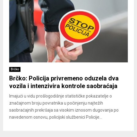
Brčko
Brčko: Policija privremeno oduzela dva
vozila i intenzivira kontrole saobraćaja
Imajući u vidu prošlogodišnje statističke pokazatelje o
značajnom broju povratnika u počinjenju najtežih
saobraćajnih prekršaja sa visokim iznosom dugovanja po
navedenom osnovu, policijski službenici Policije...