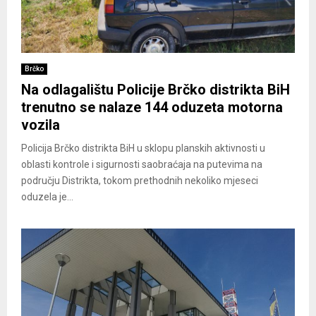
Brčko
Na odlagalištu Policije Brčko distrikta BiH
trenutno se nalaze 144 oduzeta motorna
vozila
Policija Brčko distrikta BiH u sklopu planskih aktivnosti u
oblasti kontrole i sigurnosti saobraćaja na putevima na
području Distrikta, tokom prethodnih nekoliko mjeseci
oduzela je...