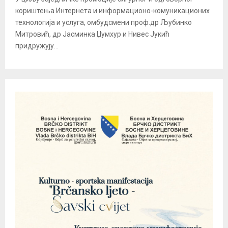
кориштења Интернета и информационо-комуникационих
технологија и услуга, омбудсмени проф.др Љубинко
Митровић, др Јасминка Џумхур и Нивес Јукић
придружују...