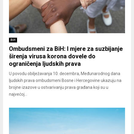
BiH
Ombudsmeni za BiH: I mjere za suzbijanje
širenja virusa korona dovele do
ograničenja ljudskih prava
U povodu obilježavanja 10. decembra, Međunarodnog dana
ljudskih prava ombudsmeni Bosne i Hercegovine ukazuju na
brojne izazove u ostvarivanju prava građana koji su u
najvećoj...