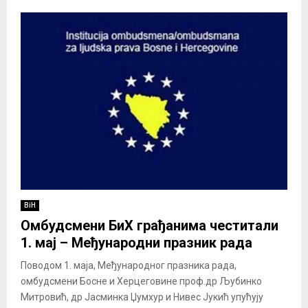
BiH
Омбудсмени БиХ грађанима честитали
1. мај – Међународни празник рада
Поводом 1. маја, Међународног празника рада,
омбудсмени Босне и Херцеговине проф.др Љубинко
Митровић, др Јасминка Џумхур и Нивес Јукић упућују