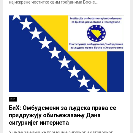
најискрене честитке свим грађанима Босне...
BiH
БиХ: Омбудсмени за људска права се
придружују обиљежавању Дана
сигурнијег интернета
У циљу заједничке промоције сигурног и одговорног