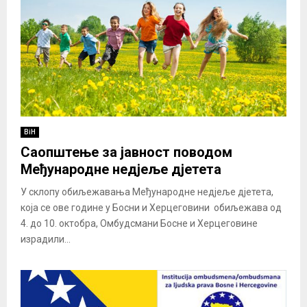
BiH
Саопштење за јавност поводом
Међународне недјеље дјетета
У склопу обиљежавања Међународне недјеље дјетета,
која се ове године у Босни и Херцеговини обиљежава од
4. до 10. октобра, Омбудсмани Босне и Херцеговине
израдили...