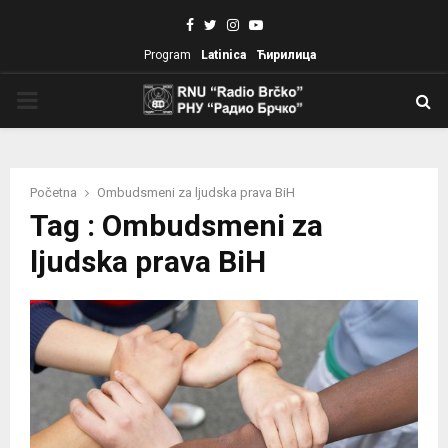
Facebook
Twitter
Instagram
Youtube
Program
Latinica
Ћирилица
PRIMARY
MENU
Početna
Ombudsmeni za ljudska prava BiH
Tag : Ombudsmeni za
ljudska prava BiH