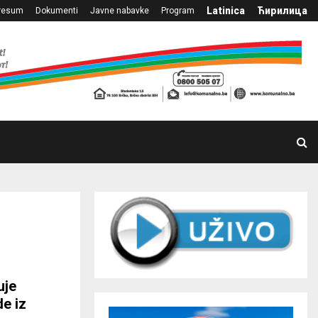
Latinica
Ћирилица
resum
Dokumenti
Javne nabavke
Program
uje
de iz