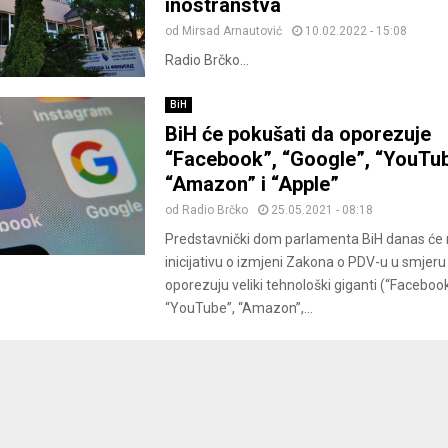
inostranstva
od
Mirsad Arnautović
10.02.2022 - 15:08
Radio Brčko...
BiH
BiH će pokušati da oporezuje
“Facebook”, “Google”, “YouTub
“Amazon” i “Apple”
od
Radio Brčko
25.05.2021 - 08:18
Predstavnički dom parlamenta BiH danas će 
inicijativu o izmjeni Zakona o PDV-u u smjeru
oporezuju veliki tehnološki giganti (“Facebook
“YouTube”, “Amazon”,...