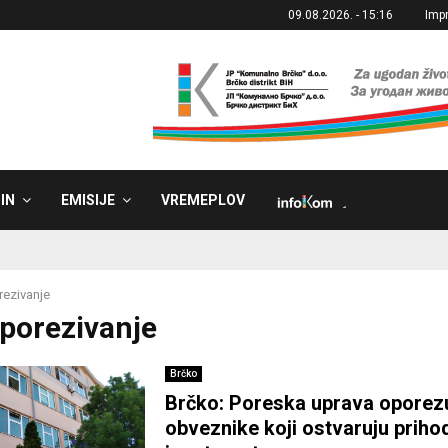
09.08.2026. - 15:16
Imp
IN
EMISIJE
VREMEPLOV
˼
ezivanje
Oporezivanje
Brčko
Brčko: Poreska uprava oporez
obveznike koji ostvaruju priho