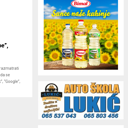
e”,
razmatrati
 da se
”, “Google”,