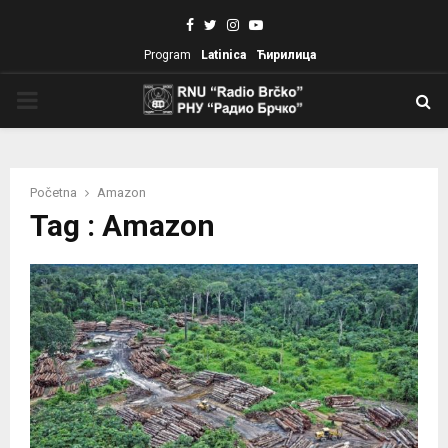
Facebook
Twitter
Instagram
Youtube
Program
Latinica
Ћирилица
PRIMARY
MENU
Početna
Amazon
Tag : Amazon