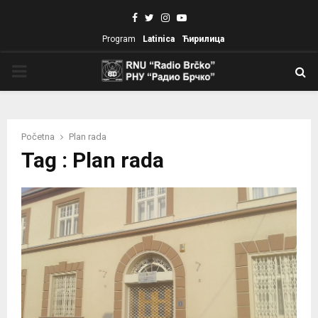
Facebook
Twitter
Instagram
Youtube
Program
Latinica
Ћирилица
PRIMARY
MENU
Početna
Plan rada
Tag : Plan rada