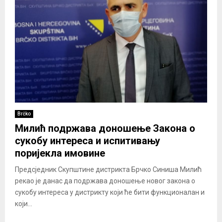
Brčko
Милић подржава доношење Закона о
сукобу интереса и испитивању
поријекла имовине
Предсједник Скупштине дистрикта Брчко Синиша Милић
рекао је данас да подржава доношење новог закона о
сукобу интереса у дистрикту који ће бити функционалан и
који...