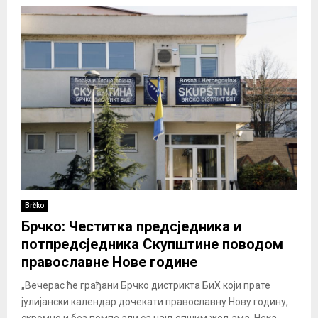
Brčko
Брчко: Честитка предсједника и
потпредсједника Скупштине поводом
православне Нове године
„Вечерас ће грађани Брчко дистрикта БиХ који прате
јулијански календар дочекати православну Нову годину,
скромно и без помпе али са најљепшим жељама. Нека