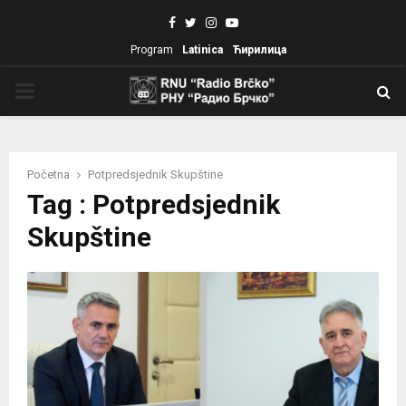
Facebook
Twitter
Instagram
Youtube
Program
Latinica
Ћирилица
PRIMARY
MENU
Početna
Potpredsjednik Skupštine
Tag : Potpredsjednik
Skupštine