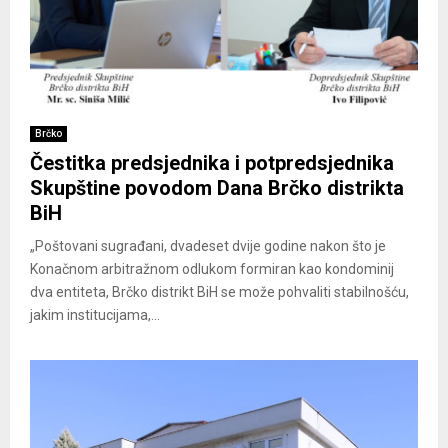
Brčko
Čestitka predsjednika i potpredsjednika
Skupštine povodom Dana Brčko distrikta
BiH
„Poštovani sugrađani, dvadeset dvije godine nakon što je
Konačnom arbitražnom odlukom formiran kao kondominij
dva entiteta, Brčko distrikt BiH se može pohvaliti stabilnošću,
jakim institucijama,...