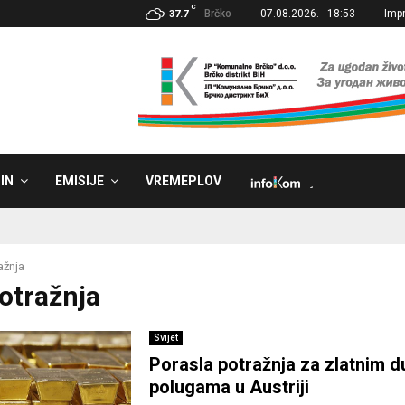
C
Brčko
07.08.2026. - 18:53
Imp
37.7
IN
EMISIJE
VREMEPLOV
˼
ažnja
Potražnja
Svijet
Porasla potražnja za zlatnim d
polugama u Austriji