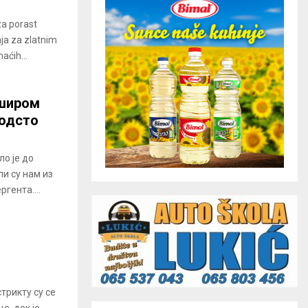
 za porast
nja za zlatnim
aćih...
 широм
 одсто
о је до
ли су нам из
гента....
трикту су се