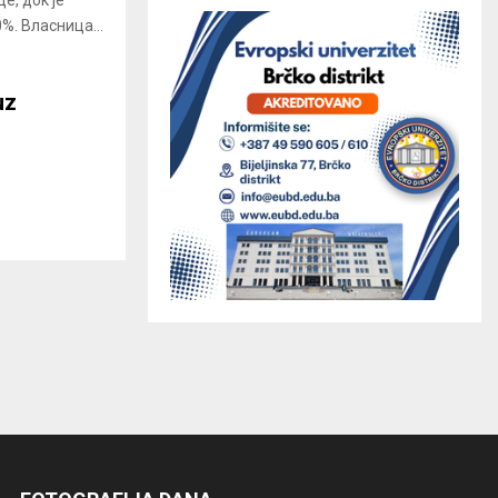
е, док је
%. Власница...
uz