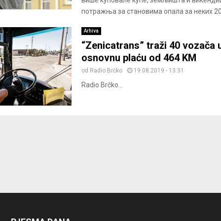
више куповале куће, земљишта и викендиц
потражња за становима опала за неких 20
Arhiva
“Zenicatrans” traži 40 vozača 
osnovnu plaću od 464 KM
od
Radio Brčko
19.08.2019 - 13:31
Radio Brčko...