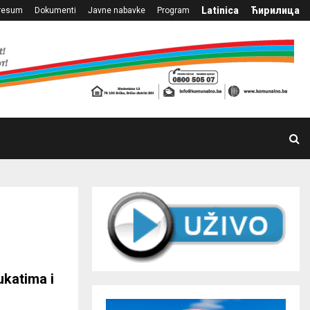
Latinica
Ћирилица
resum
Dokumenti
Javne nabavke
Program
ukatima i