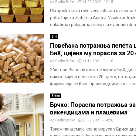
od
Radio Brčko
11.03.2022 - 12:15
Ukrajinska kriza i sve veća inflacija uzroci su
potražnje za zlatom u Austriji. Visoka potraž
dukatima i polugama prevazilazi ponudu dom
BiH
Повећана потражња пелета
БиХ, цијена му порасла за 20
od
Radio Brčko
11.10.2021 - 11:10
Због повећане потражње широм БиХ, дошл
виших цијена пелета за 20 одсто, потврди
фирми које се баве производњом овог енер
Brčko
Брчко: Порасла потражња за
викендицама и плацевима
od
Radio Brčko
26.02.2021 - 14:26
Током пандемије крона вируса у Брчко дис