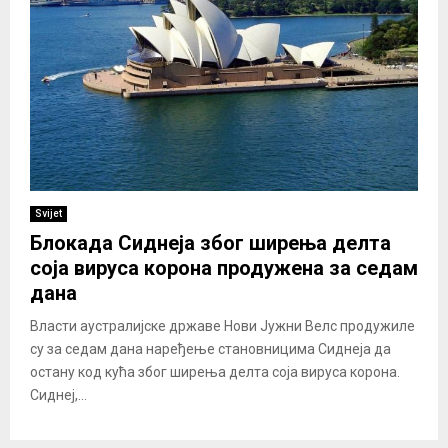
Svijet
Блокада Сиднеја због ширења делта
соја вируса корона продужена за седам
дана
Власти аустралијске државе Нови Јужни Велс продужиле
су за седам дана наређење становницима Сиднеја да
остану код кућа због ширења делта соја вируса корона.
Сиднеј,...