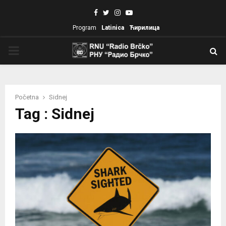
Facebook
Twitter
Instagram
Youtube
Program
Latinica
Ћирилица
PRIMARY
MENU
Početna
Sidnej
Tag : Sidnej