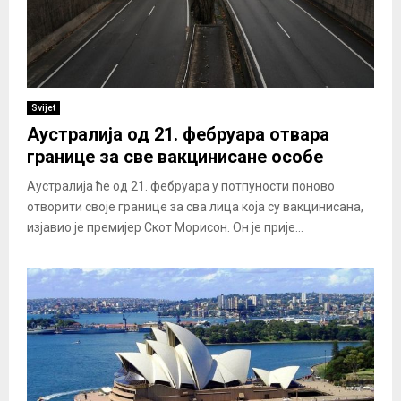
Svijet
Аустралија од 21. фебруара отвара
границе за све вакцинисане особе
Аустралија ће од 21. фебруара у потпуности поново
отворити своје границе за сва лица која су вакцинисана,
изјавио је премијер Скот Морисон. Он је прије...