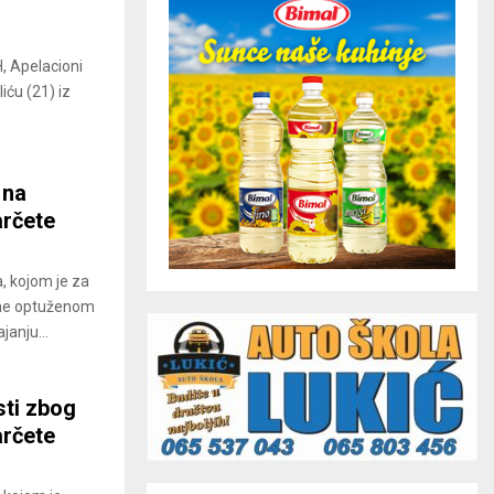
H, Apelacioni
ću (21) iz
 na
arčete
, kojom je za
ine optuženom
janju...
sti zbog
arčete