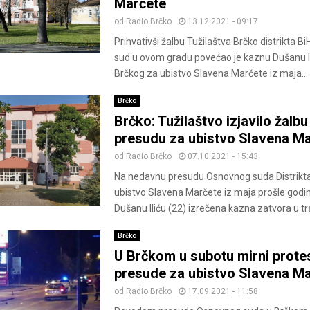
Marčete
od
Radio Brčko
13.12.2021 - 09:17
Prihvativši žalbu Tužilaštva Brčko distrikta Bi
sud u ovom gradu povećao je kaznu Dušanu Ili
Brčkog za ubistvo Slavena Marčete iz maja...
Brčko
Brčko: Tužilaštvo izjavilo žalbu
presudu za ubistvo Slavena M
od
Radio Brčko
07.10.2021 - 15:43
Na nedavnu presudu Osnovnog suda Distrikta
ubistvo Slavena Marčete iz maja prošle god
Dušanu Iliću (22) izrečena kazna zatvora u tra
Brčko
U Brčkom u subotu mirni prote
presude za ubistvo Slavena M
od
Radio Brčko
17.09.2021 - 11:58