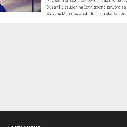
Povodom presude Osnovnog suda u Brčkom, 
Dušan Ilić osuđen na četiri godine zatvora za
Slavena Marčete, u subotu će na platou ispred