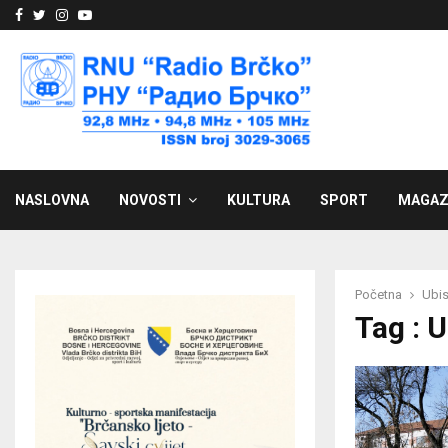
Facebook
Twitter
Instagram
Youtube
NASLOVNA
NOVOSTI
KULTURA
SPORT
MAGAZ
Početna
Ubis
Tag : 