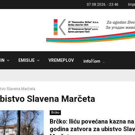
07.08.2026. - 23:46
Imp
IN
EMISIJE
VREMEPLOV
˼
tvo Slavena Marčeta
Ubistvo Slavena Marčeta
Brčko
Brčko: Iliću povećana kazna n
godina zatvora za ubistvo Sla