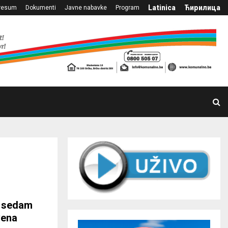
Latinica
Ћирилица
resum
Dokumenti
Javne nabavke
Program
a sedam
vena