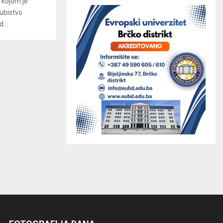
kojom je
 ubistvo
...