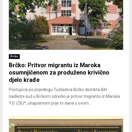
Brčko
Brčko: Pritvor migrantu iz Maroka
osumnjičenom za produženo krivično
djelo krađe
Postupivši po prijedlogu Tužilaštva Brčko distrikta BiH
nadležni sud u Brčkom odredio je pritvor migrantu iz Maroka
Y.D. (26)*, uhapšenom prije tri dana u ovom...