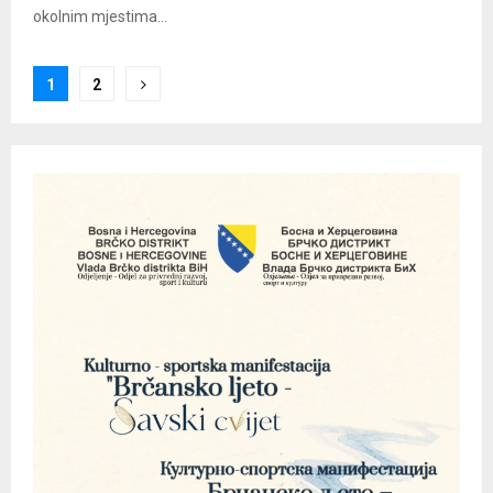
okolnim mjestima...
Posts
1
2
pagination