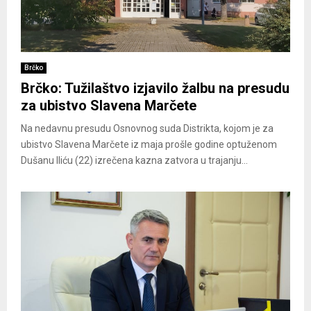
Brčko
Brčko: Tužilaštvo izjavilo žalbu na presudu
za ubistvo Slavena Marčete
Na nedavnu presudu Osnovnog suda Distrikta, kojom je za
ubistvo Slavena Marčete iz maja prošle godine optuženom
Dušanu Iliću (22) izrečena kazna zatvora u trajanju...