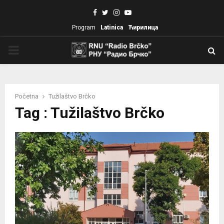
Facebook
Twitter
Instagram
Youtube
Program
Latinica
Ћирилица
PRIMARY
MENU
Početna
Tužilaštvo Brčko
Tag : Tužilaštvo Brčko