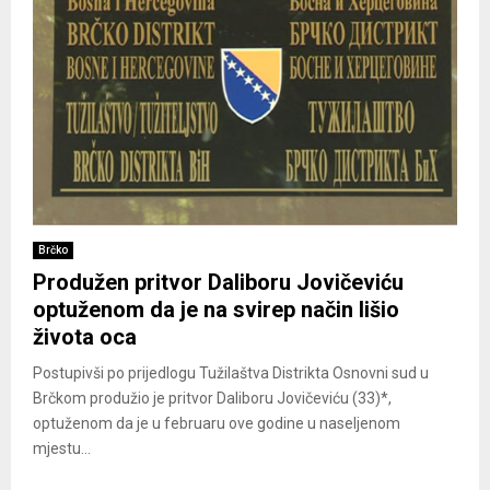
Brčko
Produžen pritvor Daliboru Jovičeviću
optuženom da je na svirep način lišio
života oca
Postupivši po prijedlogu Tužilaštva Distrikta Osnovni sud u
Brčkom produžio je pritvor Daliboru Jovičeviću (33)*,
optuženom da je u februaru ove godine u naseljenom
mjestu...