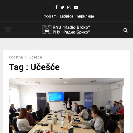
Facebook
Twitter
Instagram
Youtube
Program
Latinica
Ћирилица
PRIMARY
MENU
Početna
Učešće
Tag : Učešće