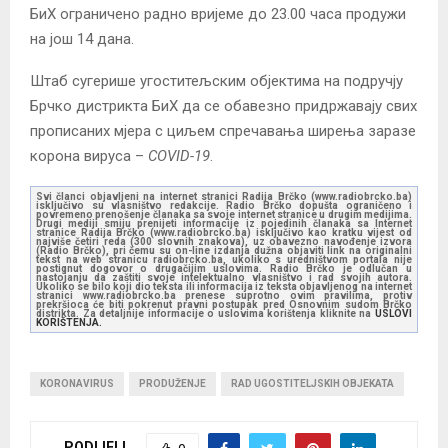
БиХ ограничено радно вријеме до 23.00 часа продужи
на још 14 дана.
Штаб сугерише угоститељским објектима на подручју
Брчко дистрикта БиХ да се обавезно придржавају свих
прописаних мјера с циљем спречавања ширења заразе
корона вируса –
COVID-19
.
Svi članci objavljeni na internet stranici Radija Brčko (www.radiobrcko.ba)
isključivo su vlasništvo redakcije. Radio Brčko dopušta ograničeno i
povremeno prenošenje članaka sa svoje internet stranice u drugim medijima.
Drugi mediji smiju prenijeti informacije iz pojedinih članaka sa Internet
stranice Radija Brčko (www.radiobrcko.ba) isključivo kao kratku vijest od
najviše četiri reda (300 slovnih znakova), uz obavezno navođenje izvora
(Radio Brčko), pri čemu su on-line izdanja dužna objaviti link na originalni
tekst na web stranicu radiobrcko.ba, ukoliko s uredništvom portala nije
postignut dogovor o drugačijim uslovima. Radio Brčko je odlučan u
nastojanju da zaštiti svoje intelektualno vlasništvo i rad svojih autora.
Ukoliko se bilo koji dio teksta ili informacija iz teksta objavljenog na internet
stranici www.radiobrcko.ba prenese suprotno ovim pravilima, protiv
prekršioca će biti pokrenut pravni postupak pred Osnovnim sudom Brčko
distrikta. Za detaljnije informacije o uslovima korištenja kliknite na
USLOVI
KORIŠTENJA.
KORONAVIRUS
PRODUŽENJE
RAD UGOSTITELJSKIH OBJEKATA
PODIJELI