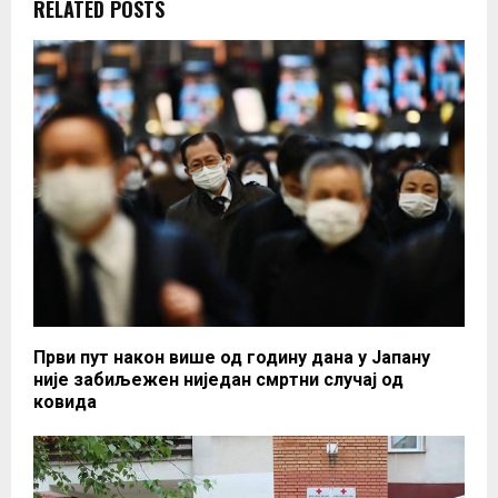
RELATED POSTS
Први пут након више од годину дана у Јапану
није забиљежен ниједан смртни случај од
ковида