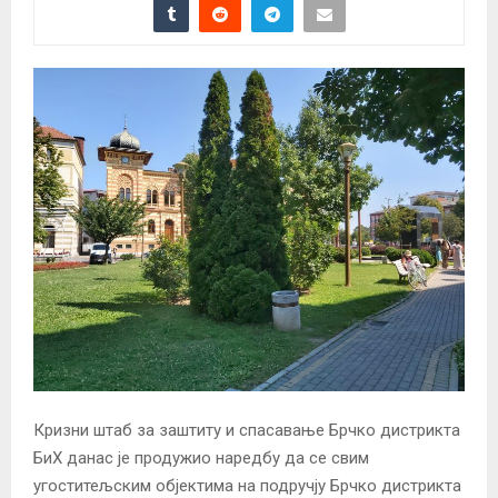
Кризни штаб за заштиту и спасавање Брчко дистрикта
БиХ данас је продужио наредбу да се свим
угоститељским објектима на подручју Брчко дистрикта