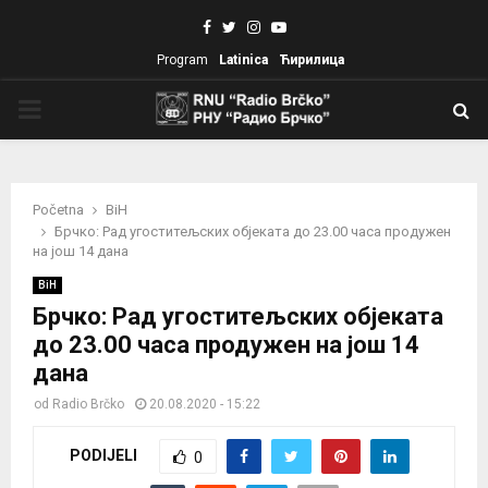
Facebook
Twitter
Instagram
Youtube
Program
Latinica
Ћирилица
PRIMARY
MENU
Početna
BiH
Брчко: Рад угоститељских објеката до 23.00 часа продужен
на још 14 дана
BiH
Брчко: Рад угоститељских објеката
до 23.00 часа продужен на још 14
дана
od
Radio Brčko
20.08.2020 - 15:22
PODIJELI
0