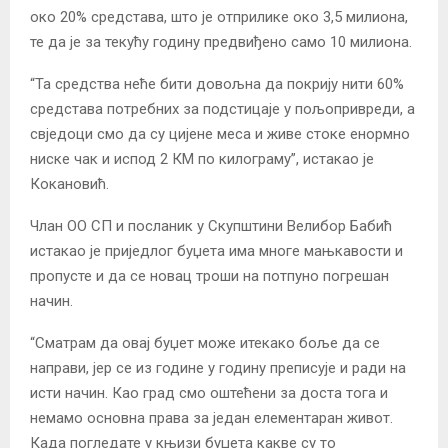
око 20% средстава, што је отприлике око 3,5 милиона,
те да је за текућу годину предвиђено само 10 милиона.
“Та средства неће бити довољна да покрију нити 60%
средстава потребних за подстицаје у пољопривреди, а
свједоци смо да су цијене меса и живе стоке енормно
ниске чак и испод 2 КМ по килограму”, истакао је
Кокановић.
Члан ОО СП и посланик у Скупштини Велибор Бабић
истакао је приједлог буџета има многе мањкавости и
пропусте и да се новац троши на потпуно погрешан
начин.
“Сматрам да овај буџет може итекако боље да се
направи, јер се из године у годину преписује и ради на
исти начин. Као град смо оштећени за доста тога и
немамо основна права за један елементаран живот.
Када погледате у књизи буџета какве су то