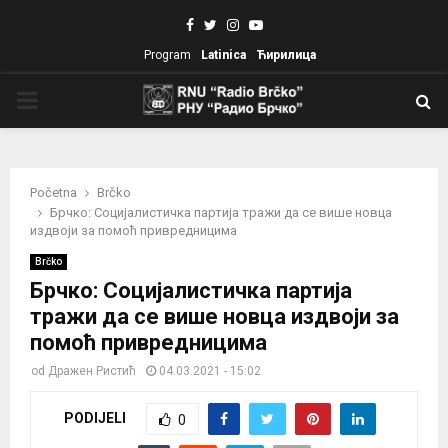
Facebook
Twitter
Instagram
Youtube
Program
Latinica
Ћирилица
PRIMARY
MENU
Početna
Brčko
Брчко: Социјалистичка партија тражи да се више новца
издвоји за помоћ привредницима
Brčko
Брчко: Социјалистичка партија
тражи да се више новца издвоји за
помоћ привредницима
od
Дражен Ристић
04.03.2021 - 15:02
PODIJELI
0