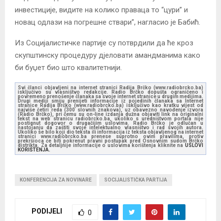
инвестиције, видите на колико праваца то “цури” и
новац одлази на погрешне ствари”, нагласио је Бабић.
Из Социјалистичке партије су потврдили да ће кроз
скупштинску процедуру дјеловати амандманима како
би буџет био што квалитетнији.
Svi članci objavljeni na internet stranici Radija Brčko (www.radiobrcko.ba)
isključivo su vlasništvo redakcije. Radio Brčko dopušta ograničeno i
povremeno prenošenje članaka sa svoje internet stranice u drugim medijima.
Drugi mediji smiju prenijeti informacije iz pojedinih članaka sa Internet
stranice Radija Brčko (www.radiobrcko.ba) isključivo kao kratku vijest od
najviše četiri reda (300 slovnih znakova), uz obavezno navođenje izvora
(Radio Brčko), pri čemu su on-line izdanja dužna objaviti link na originalni
tekst na web stranicu radiobrcko.ba, ukoliko s uredništvom portala nije
postignut dogovor o drugačijim uslovima. Radio Brčko je odlučan u
nastojanju da zaštiti svoje intelektualno vlasništvo i rad svojih autora.
Ukoliko se bilo koji dio teksta ili informacija iz teksta objavljenog na internet
stranici www.radiobrcko.ba prenese suprotno ovim pravilima, protiv
prekršioca će biti pokrenut pravni postupak pred Osnovnim sudom Brčko
distrikta. Za detaljnije informacije o uslovima korištenja kliknite na
USLOVI
KORIŠTENJA.
KONFERENCIJA ZA NOVINARE
SOCIJALISTIČKA PARTIJA
PODIJELI
0