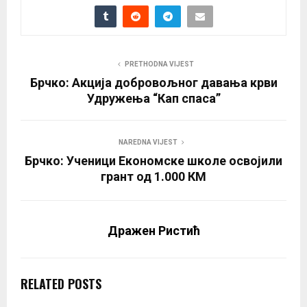
PRETHODNA VIJEST
Брчко: Акција добровољног давања крви
Удружења “Кап спаса”
NAREDNA VIJEST
Брчко: Ученици Економске школе освојили
грант од 1.000 КМ
Дражен Ристић
RELATED POSTS