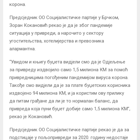
корона.
Предсједник ОО Социјалистичке партије у Брчком,
Зоран Кокановић рекао је да је због пандемије
ситуација у привреди, а нарочито у сектору
угоститељства, хотелијерства и превозника
алармантна.
“Увидом и књигу буџета видјели смо да је Одјељење
за привреду издвојило само 1,5 милиона КМ за помоћ
привредницима погођеним пандемијом вируса корона.
Такође смо видјели да је за плате буџетских корисника
издвојено 94 милиона КМ, и ја користим ову прилику
да питам грађане да ли је то нормалан баланс, да
привреда која пуни буџет добије само 1,5 милиона КМ”,
рекао је Кокановић.
Предсједник ОО Социјалистичке партије рекао је да за
подстицаје у пољопривреди за 2020. годину недостаје