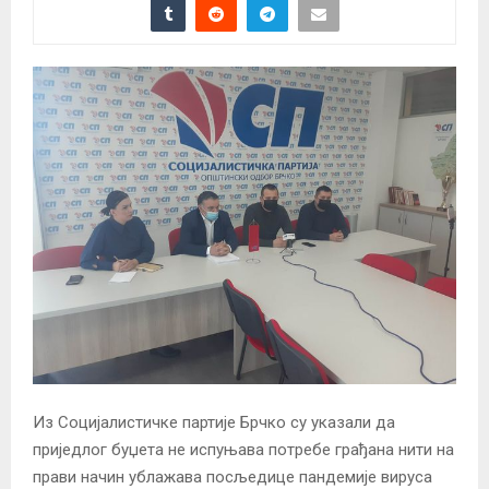
Из Социјалистичке партије Брчко су указали да
приједлог буџета не испуњава потребе грађана нити на
прави начин ублажава посљедице пандемије вируса