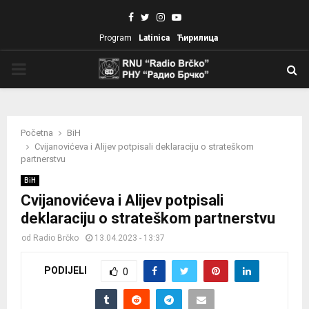
Facebook
Twitter
Instagram
Youtube
Program
Latinica
Ћирилица
PRIMARY
MENU
Početna
BiH
Cvijanovićeva i Alijev potpisali deklaraciju o strateškom
partnerstvu
BiH
Cvijanovićeva i Alijev potpisali
deklaraciju o strateškom partnerstvu
od
Radio Brčko
13.04.2023 - 13:37
PODIJELI
0