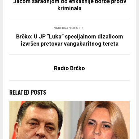
Jačom saradnjom do efikasnije borbe protiv
kriminala
NAREDNA VIJEST
Brčko: U JP “Luka” specijalnom dizalicom
izvršen pretovar vangabaritnog tereta
Radio Brčko
RELATED POSTS