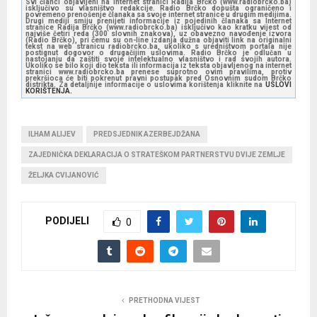
Svi članci objavljeni na internet stranici Radija Brčko (www.radiobrcko.ba)
isključivo su vlasništvo redakcije. Radio Brčko dopušta ograničeno i
povremeno prenošenje članaka sa svoje internet stranice u drugim medijima.
Drugi mediji smiju prenijeti informacije iz pojedinih članaka sa Internet
stranice Radija Brčko (www.radiobrcko.ba) isključivo kao kratku vijest od
najviše četiri reda (300 slovnih znakova), uz obavezno navođenje izvora
(Radio Brčko), pri čemu su on-line izdanja dužna objaviti link na originalni
tekst na web stranicu radiobrcko.ba, ukoliko s uredništvom portala nije
postignut dogovor o drugačijim uslovima. Radio Brčko je odlučan u
nastojanju da zaštiti svoje intelektualno vlasništvo i rad svojih autora.
Ukoliko se bilo koji dio teksta ili informacija iz teksta objavljenog na internet
stranici www.radiobrcko.ba prenese suprotno ovim pravilima, protiv
prekršioca će biti pokrenut pravni postupak pred Osnovnim sudom Brčko
distrikta. Za detaljnije informacije o uslovima korištenja kliknite na
USLOVI
KORIŠTENJA.
ILHAM ALIJEV
PREDSJEDNIK AZERBEJDŽANA
ZAJEDNIČKA DEKLARACIJA O STRATEŠKOM PARTNERSTVU DVIJE ZEMLJE
ŽELJKA CVIJANOVIĆ
PODIJELI
0
PRETHODNA VIJEST