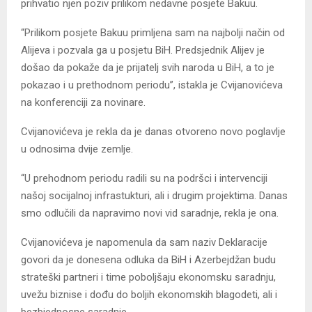
prihvatio njen poziv prilikom nedavne posjete Bakuu.
“Prilikom posjete Bakuu primljena sam na najbolji način od
Alijeva i pozvala ga u posjetu BiH. Predsjednik Alijev je
došao da pokaže da je prijatelj svih naroda u BiH, a to je
pokazao i u prethodnom periodu”, istakla je Cvijanovićeva
na konferenciji za novinare.
Cvijanovićeva je rekla da je danas otvoreno novo poglavlje
u odnosima dvije zemlje.
“U prehodnom periodu radili su na podršci i intervenciji
našoj socijalnoj infrastukturi, ali i drugim projektima. Danas
smo odlučili da napravimo novi vid saradnje, rekla je ona.
Cvijanovićeva je napomenula da sam naziv Deklaracije
govori da je donesena odluka da BiH i Azerbejdžan budu
strateški partneri i time poboljšaju ekonomsku saradnju,
uvežu biznise i dođu do boljih ekonomskih blagodeti, ali i