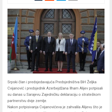
Srpski član i predsjedavajuća Predsjedništva BiH Željka
Cvijanović i predsjednik Azerbejdžana Ilham Alijev potpisali
su danas u Sarajevu Zajedničku deklaraciju o strateškom
partnerstvu dvije zemlje.
Nakon potpisivanja Cvijanovićeva je zahvalila Alijevu što je