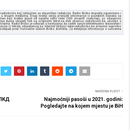
ww.radiobrcko.ba) isključivo su vlasništvo redakcije. Radio Brčko dopušta ograničeno i
u drugim medijima. Drugi mediji smiju prenijeti informacije iz pojedinih članaka sa
učivo kao kratku vijest od najviše četiri reda (300 slovnih znakova), uz obavezno
ja dužna objaviti link na originalni tekst na web stranicu radiobrcko.ba, ukoliko s
ovima. Radio Brčko je odlučan u nastojanju da zaštiti svoje intelektualno vlasništvo i
ormacija iz teksta objavljenog na internet stranici www.radiobrcko.ba prenese suprotno
 postupak pred Osnovnim sudom Brčko distrikta. Za detaljnije informacije o uslovima
NAREDNA VIJEST
СПКД
Najmoćniji pasoši u 2021. godini:
Pogledajte na kojem mjestu je BiH