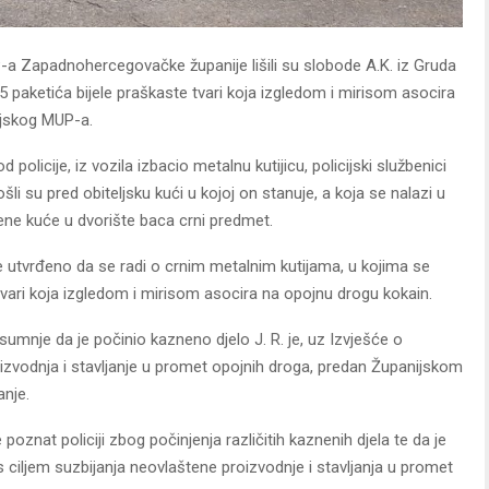
UP-a Zapadnohercegovačke županije lišili su slobode A.K. iz Gruda
 25 paketića bijele praškaste tvari koja izgledom i mirisom asocira
nijskog MUP-a.
d policije, iz vozila izbacio metalnu kutijicu, policijski službenici
li su pred obiteljsku kući u kojoj on stanuje, a koja se nalazi u
ene kuće u dvorište baca crni predmet.
e utvrđeno da se radi o crnim metalnim kutijama, u kojima se
tvari koja izgledom i mirisom asocira na opojnu drogu kokain.
nje da je počinio kazneno djelo J. R. je, uz Izvješće o
vodnja i stavljanje u promet opojnih droga, predan Županijskom
anje.
oznat policiji zbog počinjenja različitih kaznenih djela te da je
 ciljem suzbijanja neovlaštene proizvodnje i stavljanja u promet