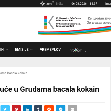
C
Brčko
06.08.2026. - 16:37
Imp
39.4
IN
EMISIJE
VREMEPLOV
˼
udama bacala kokain
 kuće u Grudama bacala kokain