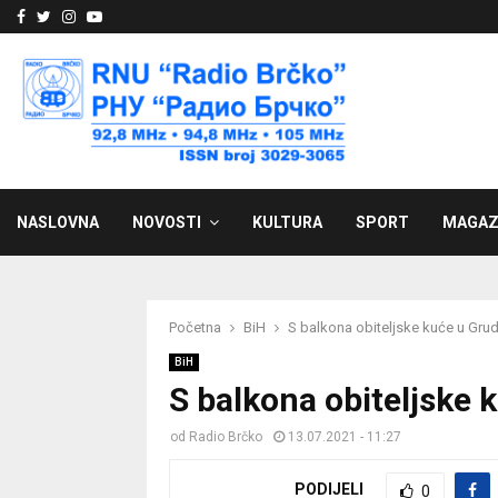
Facebook
Twitter
Instagram
Youtube
NASLOVNA
NOVOSTI
KULTURA
SPORT
MAGAZ
Početna
BiH
S balkona obiteljske kuće u Gr
BiH
S balkona obiteljske
od
Radio Brčko
13.07.2021 - 11:27
PODIJELI
0