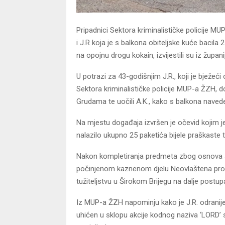
Pripadnici Sektora kriminalističke policije M
i J.R koja je s balkona obiteljske kuće bacila
na opojnu drogu kokain, izvijestili su iz župa
U potrazi za 43-godišnjim J.R., koji je bježeći o
Sektora kriminalističke policije MUP-a ŽZH, doš
Grudama te uočili A.K., kako s balkona naved
Na mjestu događaja izvršen je očevid kojim j
nalazilo ukupno 25 paketića bijele praškaste 
Nakon kompletiranja predmeta zbog osnova sum
počinjenom kaznenom djelu Neovlaštena proiz
tužiteljstvu u Širokom Brijegu na dalje postup
Iz MUP-a ŽZH napominju kako je J.R. odranije p
uhićen u sklopu akcije kodnog naziva ‘LORD’ s