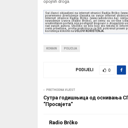
opojnih droga.
Svi članci objavljeni na internet stranici Radija Brčko (w
povremeno prenošenje članaka sa svoje internet stranice 
Internet stranice Radija Brčko (www.radiobrcko.ba) isklj
navođenje izvora (Radio Brčko), pri čemu su on-line izdan
uredništvom portala nije postignut dogovor o drugačijim usl
rad svojih autora. Ukoliko se bilo koji dio teksta ili inf
ovim pravilima, protiv prekršioca će biti pokrenut pravni
korištenja kliknite na
USLOVI KORIŠTENJA.
KOKAIN
POLICIJA
PODIJELI
0
PRETHODNA VIJEST
Сутра годишњица од оснивања 
“Просвјета”
Radio Brčko