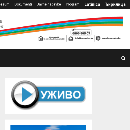
Latinica
Ћирилица
resum
Dokumenti
Javne nabavke
Program