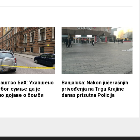
аштво БиХ: Ухапшено
Banjaluka: Nakon jučerašnjih
због сумње да је
privođenja na Trgu Krajine
ло дојаве о бомби
danas prisutna Policija