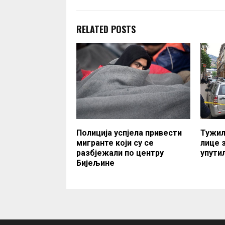
RELATED POSTS
Полиција успјела привести
Тужил
мигранте који су се
лице 
разбјежали по центру
упути
Бијељине