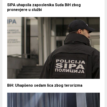
SIPA uhapsila zaposlenika Suda BiH zbog
pronevjere u službi
BiH: Uhapšeno sedam lica zbog terorizma