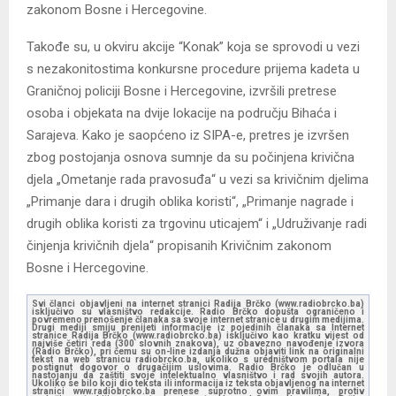
zakonom Bosne i Hercegovine.
Takođe su, u okviru akcije “Konak” koja se sprovodi u vezi
s nezakonitostima konkursne procedure prijema kadeta u
Graničnoj policiji Bosne i Hercegovine, izvršili pretrese
osoba i objekata na dvije lokacije na području Bihaća i
Sarajeva. Kako je saopćeno iz SIPA-e, pretres je izvršen
zbog postojanja osnova sumnje da su počinjena krivična
djela „Ometanje rada pravosuđa“ u vezi sa krivičnim djelima
„Primanje dara i drugih oblika koristi“, „Primanje nagrade i
drugih oblika koristi za trgovinu uticajem“ i „Udruživanje radi
činjenja krivičnih djela“ propisanih Krivičnim zakonom
Bosne i Hercegovine.
Svi članci objavljeni na internet stranici Radija Brčko (www.radiobrcko.ba)
isključivo su vlasništvo redakcije. Radio Brčko dopušta ograničeno i
povremeno prenošenje članaka sa svoje internet stranice u drugim medijima.
Drugi mediji smiju prenijeti informacije iz pojedinih članaka sa Internet
stranice Radija Brčko (www.radiobrcko.ba) isključivo kao kratku vijest od
najviše četiri reda (300 slovnih znakova), uz obavezno navođenje izvora
(Radio Brčko), pri čemu su on-line izdanja dužna objaviti link na originalni
tekst na web stranicu radiobrcko.ba, ukoliko s uredništvom portala nije
postignut dogovor o drugačijim uslovima. Radio Brčko je odlučan u
nastojanju da zaštiti svoje intelektualno vlasništvo i rad svojih autora.
Ukoliko se bilo koji dio teksta ili informacija iz teksta objavljenog na internet
stranici www.radiobrcko.ba prenese suprotno ovim pravilima, protiv