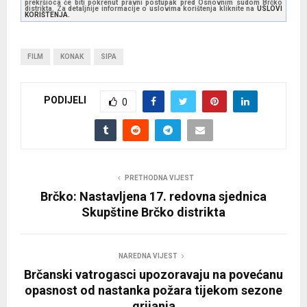
prekršioca će biti pokrenut pravni postupak pred Osnovnim sudom Brčko
distrikta. Za detaljnije informacije o uslovima korištenja kliknite na
USLOVI
KORIŠTENJA.
FILM
KONAK
SIPA
PODIJELI
0
PRETHODNA VIJEST
Brčko: Nastavljena 17. redovna sjednica
Skupštine Brčko distrikta
NAREDNA VIJEST
Brčanski vatrogasci upozoravaju na povećanu
opasnost od nastanka požara tijekom sezone
grijanja