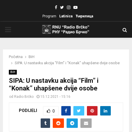
Facebook
Twitter
Instagram
Youtube
Program
Latinica
Ћирилица
PRIMARY
MENU
Početna
BiH
SIPA: U nastavku akcija “Film” i “Konak” uhapšene dvije osobe
BiH
SIPA: U nastavku akcija “Film” i
“Konak” uhapšene dvije osobe
od
Radio Brčko
15.12.2021 - 15:16
PODIJELI
0