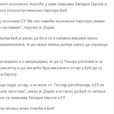
 многе економске тешкоће у свим земљама Западне Европе и
рангу спољнотрговинских партнера БиХ.
д економије ЕУ. Ми смо највећи економски партнери, имамо
 наставимо”, поручио је Додик.
штва БиХ је рекао да би и се и набавка вакцина преко
ормализована, те да свака земља добије шансу да спроведе
зговарано и о миграцијама, те да су Пахора упознали и са
анзитну и да све већи број миграната остаје у БиХ јер су
ну Европу.
ди овдје остају, а не желе то. Постају ратоборнији, а ЕУ не
не просторе”, рекао је Додик и истакао да БиХ то питање
дно са земљама Западне Европе и ЕУ.
том питању може помоћи и БиХ.