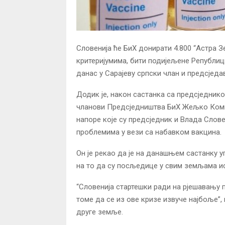
Словенија ће БиХ донирати 4.800 “Астра З
критеријумима, бити подијељене Републици
данас у Сарајеву српски члан и предсјед
Додик је, након састанка са предсједник
чланови Предсједништва БиХ Жељко Комш
напоре које су предсједник и Влада Слов
проблемима у вези са набавком вакцина.
Он је рекао да је на данашњем састанку 
на то да су посљедице у свим земљама ис
“Словенија стартешки ради на рјешавању 
томе да се из ове кризе извуче најбоље”,
друге земље.