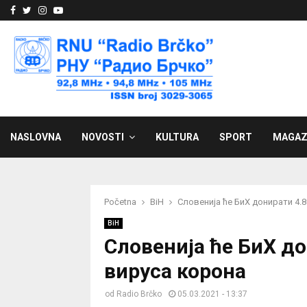
Facebook
Twitter
Instagram
Youtube
NASLOVNA
NOVOSTI
KULTURA
SPORT
MAGAZ
Početna
BiH
Словенија ће БиХ донирати 4.
BiH
Словенија ће БиХ д
вируса корона
od
Radio Brčko
05.03.2021 - 13:37