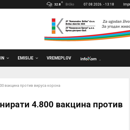
C
Brčko
07.08.2026. - 13:18
Imp
32.8
IN
EMISIJE
VREMEPLOV
˼
800 вакцина против вируса корона
онирати 4.800 вакцина против