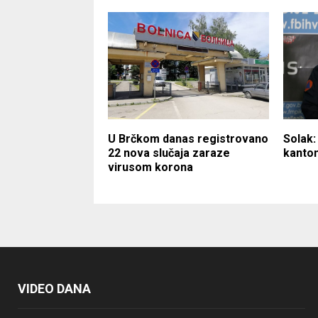
U Brčkom danas registrovano
Solak:
22 nova slučaja zaraze
kanton
virusom korona
VIDEO DANA