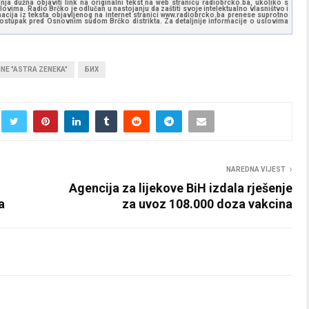
ja dužna objaviti link na originalni tekst na web stranicu radiobrcko.ba, ukoliko s
ovima. Radio Brčko je odlučan u nastojanju da zaštiti svoje intelektualno vlasništvo i
ormacija iz teksta objavljenog na internet stranici www.radiobrcko.ba prenese suprotno
 postupak pred Osnovnim sudom Brčko distrikta. Za detaljnije informacije o uslovima
NE "ASTRA ZENEKA"
БИХ
NAREDNA VIJEST
Agencija za lijekove BiH izdala rješenje
a
za uvoz 108.000 doza vakcina