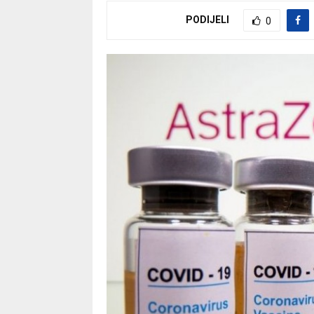
PODIJELI
0