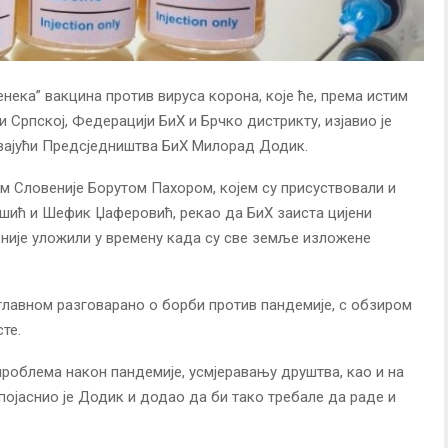
енека” вакцина против вируса корона, које ће, према истим
 Српској, Федерацији БиХ и Брчко дистрикту, изјавио је
авајући Предсједништва БиХ Милорад Додик.
ом Словеније Борутом Пахором, којем су присуствовали и
ић и Шефик Џаферовић, рекао да БиХ заиста цијени
еније уложили у времену када су све земље изложене
углавном разговарано о борби против пандемије, с обзиром
те.
проблема након пандемије, усмјеравању друштва, као и на
 појаснио је Додик и додао да би тако требале да раде и