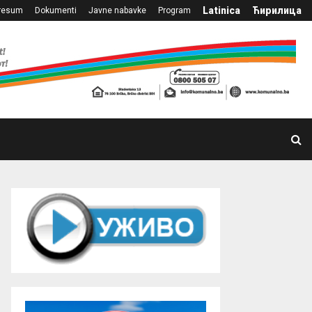
Latinica
Ћирилица
resum
Dokumenti
Javne nabavke
Program