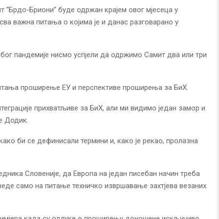
ит “Брдо-Бриони” буде одржан крајем овог мјесеца у
сва важна питања о којима је и данас разговарано у
р због пандемије нисмо успјели да одржимо Самит два или три
х питања проширење ЕУ и перспективе проширења за БиХ.
нтеграције прихватљиве за БиХ, али ми видимо један замор и
е Додик.
 како би се дефинисали термини и, како је рекао, пролазна
едника Словеније, да Европа на један писебан начин треба
 сведе само на питање техничко извршавање захтјева везаних
о примјера када су одлуке о проширењу доношене искључиво