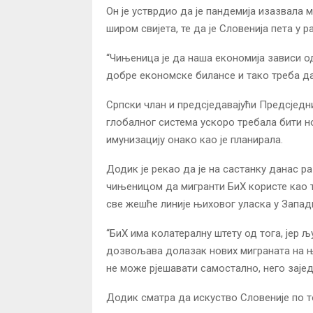
Он је устврдио да је пандемија изазвала
широм свијета, те да је Словенија пета у 
“Чињеница је да наша економија зависи о
добре економске билансе и тако треба да
Српски члан и предсједавајући Предсједни
глобалног система ускоро требала бити н
имунизацију онако као је планирала.
Додик је рекао да је на састанку данас ра
чињеницом да мигранти БиХ користе као тр
све жешће линије њиховог уласка у Запад
“БиХ има колатералну штету од тога, јер љу
дозвољава долазак нових миграната на ње
не може рјешавати самостално, него заје
Додик сматра да искуство Словеније по 