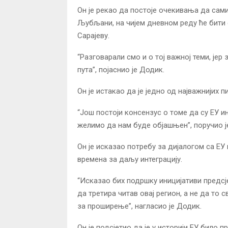
Он је рекао да постоје очекивања да сам
Љубљани, на чијем дневном реду ће бити 
Сарајеву.
“Разговарали смо и о тој важној теми, је
пута”, појаснио је Додик.
Он је истакао да је једно од најважнији
“Још постоји консензус о томе да су ЕУ и
желимо да нам буде објашњен”, поручио ј
Он је исказао потребу за дијалогом са ЕУ
времена за даљу интеграцију.
“Исказао бих подршку иницијативи предсј
да третира читав овај регион, а не да то
за проширење”, нагласио је Додик.
Он је подсјетио да је у историји ЕУ бил