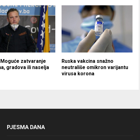
 Moguće zatvaranje
Ruska vakcina snažno
a, gradova ili naselja
neutrališe omikron varijantu
virusa korona
PJESMA DANA