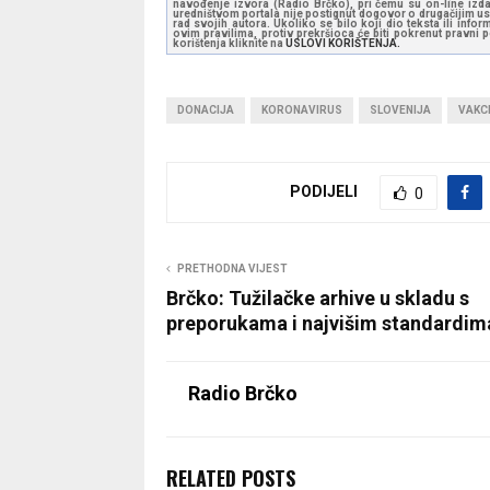
navođenje izvora (Radio Brčko), pri čemu su on-line izdan
uredništvom portala nije postignut dogovor o drugačijim usl
rad svojih autora. Ukoliko se bilo koji dio teksta ili inf
ovim pravilima, protiv prekršioca će biti pokrenut pravni
korištenja kliknite na
USLOVI KORIŠTENJA.
DONACIJA
KORONAVIRUS
SLOVENIJA
VAKCI
PODIJELI
0
PRETHODNA VIJEST
Brčko: Tužilačke arhive u skladu s
preporukama i najvišim standardim
Radio Brčko
RELATED POSTS