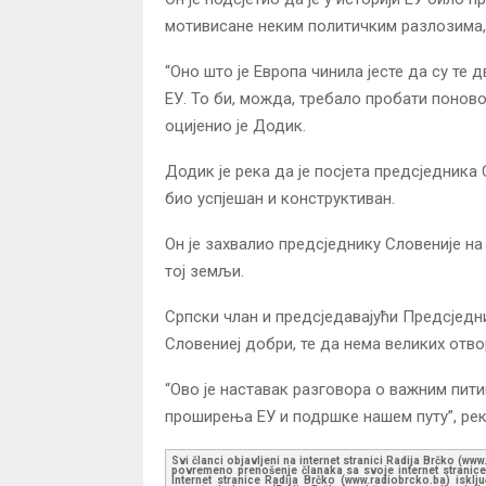
мотивисане неким политичким разлозима, 
“Оно што је Европа чинила јесте да су те 
ЕУ. То би, можда, требало пробати понов
оцијенио је Додик.
Додик је река да је посјета предсједника
био успјешан и конструктиван.
Он је захвалио предсједнику Словеније на
тој земљи.
Српски члан и предсједавајући Предсједн
Словениеј добри, те да нема великих отв
“Ово је наставак разговора о важним пити
проширења ЕУ и подршке нашем путу”, рек
Svi članci objavljeni na internet stranici Radija Brčko (w
povremeno prenošenje članaka sa svoje internet stranice 
Internet stranice Radija Brčko (www.radiobrcko.ba) isklj