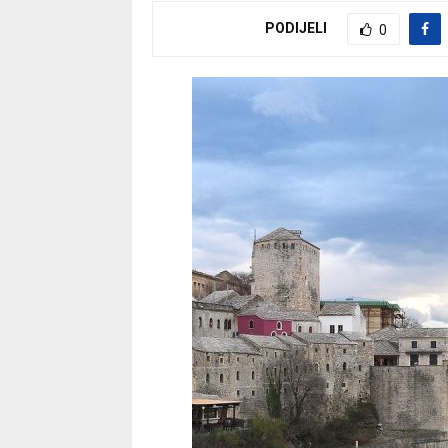
PODIJELI
0