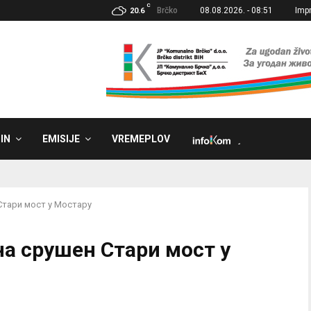
C
Brčko
08.08.2026. - 08:51
Imp
20.6
IN
EMISIJE
VREMEPLOV
˼
 Стари мост у Мостару
на срушен Стари мост у