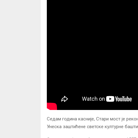
Седам година касније, Стари мост је рекон
Унеска заштићене светске културне башти