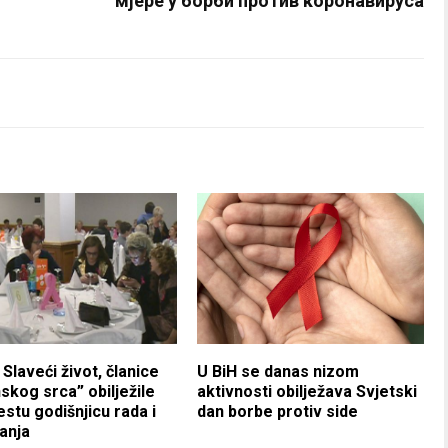
мјере у борби против коронавируса
 Slaveći život, članice
U BiH se danas nizom
skog srca” obilježile
aktivnosti obilježava Svjetski
stu godišnjicu rada i
dan borbe protiv side
anja