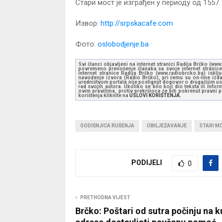
Стари мост је изграђен у периоду од 1557.
Извор:
http://srpskacafe.com
Фото:
oslobodjenje.ba
Svi članci objavljeni na internet stranici Radija Brčko (w
povremeno prenošenje članaka sa svoje internet stranice 
Internet stranice Radija Brčko (www.radiobrcko.ba) isklj
navođenje izvora (Radio Brčko), pri čemu su on-line izdan
uredništvom portala nije postignut dogovor o drugačijim usl
rad svojih autora. Ukoliko se bilo koji dio teksta ili inf
ovim pravilima, protiv prekršioca će biti pokrenut pravni
korištenja kliknite na
USLOVI KORIŠTENJA.
GODIŠNJICA RUŠENJA
OBILJEŽAVANJE
STARI M
PODIJELI
0
PRETHODNA VIJEST
Brčko: Poštari od sutra počinju na 