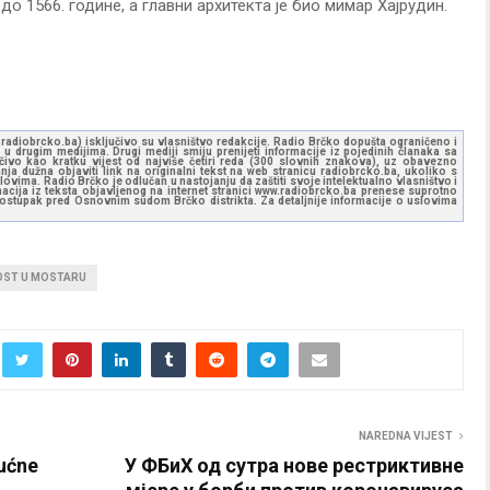
 до 1566. године, а главни архитекта је био мимар Хајрудин.
ww.radiobrcko.ba) isključivo su vlasništvo redakcije. Radio Brčko dopušta ograničeno i
u drugim medijima. Drugi mediji smiju prenijeti informacije iz pojedinih članaka sa
učivo kao kratku vijest od najviše četiri reda (300 slovnih znakova), uz obavezno
ja dužna objaviti link na originalni tekst na web stranicu radiobrcko.ba, ukoliko s
ovima. Radio Brčko je odlučan u nastojanju da zaštiti svoje intelektualno vlasništvo i
ormacija iz teksta objavljenog na internet stranici www.radiobrcko.ba prenese suprotno
 postupak pred Osnovnim sudom Brčko distrikta. Za detaljnije informacije o uslovima
OST U MOSTARU
NAREDNA VIJEST
kućne
У ФБиХ од сутра нове рестриктивне