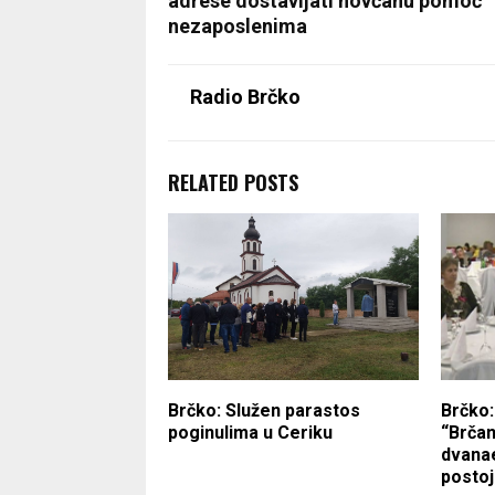
adrese dostavljati novčanu pomoć
nezaposlenimа
Radio Brčko
RELATED POSTS
Brčko: Služen parastos
Brčko:
poginulima u Ceriku
“Brčan
dvanae
postoj