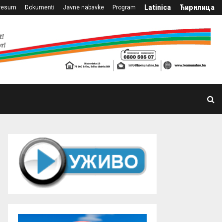
Latinica
Ћирилица
resum
Dokumenti
Javne nabavke
Program