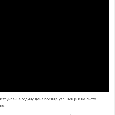
струисан, а годину дана послије уврштен је и на листу
не.