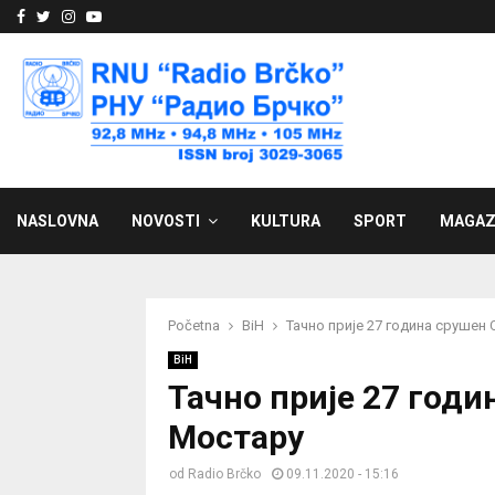
Facebook
Twitter
Instagram
Youtube
NASLOVNA
NOVOSTI
KULTURA
SPORT
MAGAZ
Početna
BiH
Тачно прије 27 година срушен
BiH
Тачно прије 27 годи
Мостару
od
Radio Brčko
09.11.2020 - 15:16