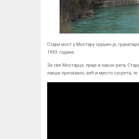
Стари мост у Мостару срушен је, гранатир
1993. године.
За све Мостарце, прије и након рата, Ста
лакше прелазило, већ и мјесто сусрета, те