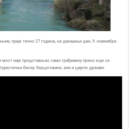
ањем, прије тачно 27 година, на данашњи дан, 9. новембра
ри мост није представљао само грађевину преко које се
 туристички бисер Херцеговине, али и цијеле државе.