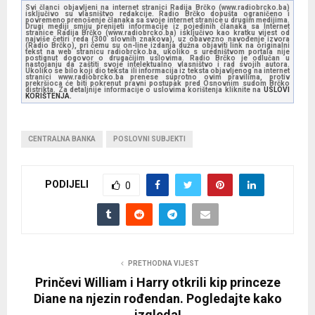
Svi članci objavljeni na internet stranici Radija Brčko (www.radiobrcko.ba)
isključivo su vlasništvo redakcije. Radio Brčko dopušta ograničeno i
povremeno prenošenje članaka sa svoje internet stranice u drugim medijima.
Drugi mediji smiju prenijeti informacije iz pojedinih članaka sa Internet
stranice Radija Brčko (www.radiobrcko.ba) isključivo kao kratku vijest od
najviše četiri reda (300 slovnih znakova), uz obavezno navođenje izvora
(Radio Brčko), pri čemu su on-line izdanja dužna objaviti link na originalni
tekst na web stranicu radiobrcko.ba, ukoliko s uredništvom portala nije
postignut dogovor o drugačijim uslovima. Radio Brčko je odlučan u
nastojanju da zaštiti svoje intelektualno vlasništvo i rad svojih autora.
Ukoliko se bilo koji dio teksta ili informacija iz teksta objavljenog na internet
stranici www.radiobrcko.ba prenese suprotno ovim pravilima, protiv
prekršioca će biti pokrenut pravni postupak pred Osnovnim sudom Brčko
distrikta. Za detaljnije informacije o uslovima korištenja kliknite na
USLOVI
KORIŠTENJA.
CENTRALNA BANKA
POSLOVNI SUBJEKTI
PODIJELI
0
PRETHODNA VIJEST
Prinčevi William i Harry otkrili kip princeze
Diane na njezin rođendan. Pogledajte kako
izgleda!