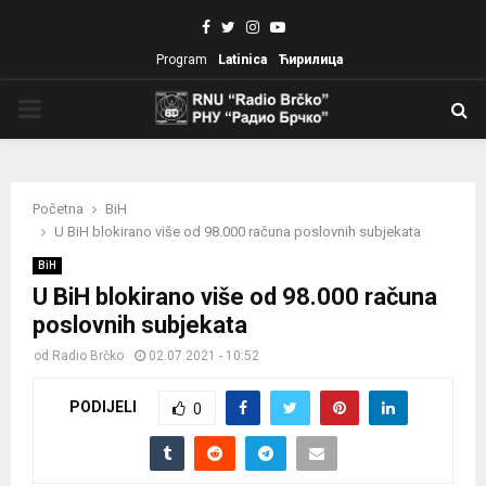
Facebook
Twitter
Instagram
Youtube
Program
Latinica
Ћирилица
PRIMARY
MENU
Početna
BiH
U BiH blokirano više od 98.000 računa poslovnih subjekata
BiH
U BiH blokirano više od 98.000 računa
poslovnih subjekata
od
Radio Brčko
02.07.2021 - 10:52
PODIJELI
0