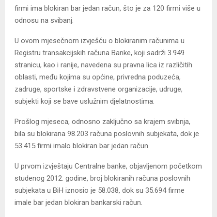
firmi ima blokiran bar jedan račun, što je za 120 firmi više u
odnosu na svibanj.
U ovom mjesečnom izvješću o blokiranim računima u
Registru transakcijskih računa Banke, koji sadrži 3.949
stranicu, kao i ranije, navedena su pravna lica iz različitih
oblasti, među kojima su općine, privredna poduzeća,
zadruge, sportske i zdravstvene organizacije, udruge,
subjekti koji se bave uslužnim djelatnostima.
Prošlog mjeseca, odnosno zaključno sa krajem
svibnja
,
bila su blokirana 98.203 računa poslovnih subjekata, dok je
53.415 firmi imalo blokiran bar jedan račun.
U prvom izvještaju Centralne banke, objavljenom početkom
studenog 2012. godine, broj blokiranih računa poslovnih
subjekata u BiH iznosio je 58.038, dok su 35.694 firme
imale bar jedan blokiran bankarski račun.