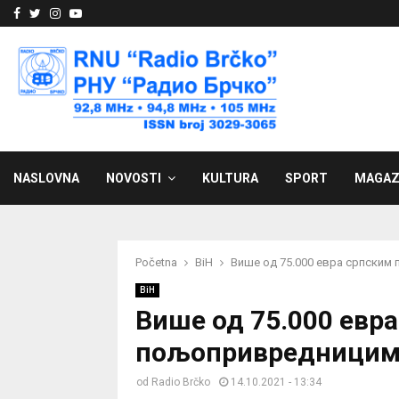
Facebook
Twitter
Instagram
Youtube
NASLOVNA
NOVOSTI
KULTURA
SPORT
MAGAZ
Početna
BiH
Више од 75.000 евра српским
BiH
Више од 75.000 евр
пољопривредницима
od
Radio Brčko
14.10.2021 - 13:34