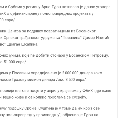
м и Србима у региону Арно Гујон потписао је данас уговоре
 БиХ о суфинансирању пољопривредних пројеката у
00 евра/.
дник Центра за подршку повратницима из Босанског
к Српског грађанског удружења “Посавина” Дамир Иветић
ово” Драган Шкапина.
оних јуница, које ће добити сточари у Босанском Петровцу,
о 51.000 евра/.
има у Посавини опредијељено је 2.000.000 динара /око
анском Грахову милион динара /око 8.500 евра/.
а послије његове посјете у априлу крајевима у ФБиХ гдје живе
и тешко живе и са колико проблема се сусрећу.
ују подршку Србије. Суштина је у томе да им кроз ове
ву пољопривредну производњу”, објаснио је Гујон на