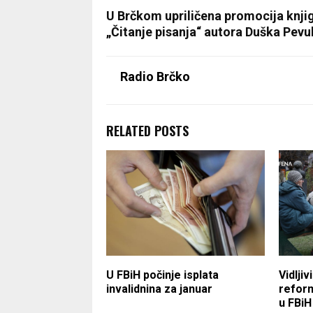
U Brčkom upriličena promocija knji
„Čitanje pisanja“ autora Duška Pevu
Radio Brčko
RELATED POSTS
U FBiH počinje isplata
Vidljiv
invalidnina za januar
refor
u FBiH