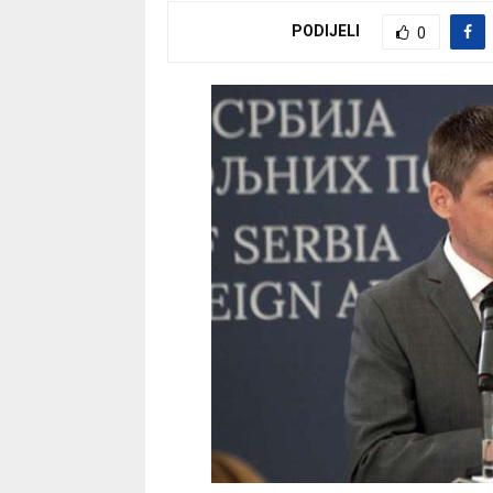
PODIJELI
0