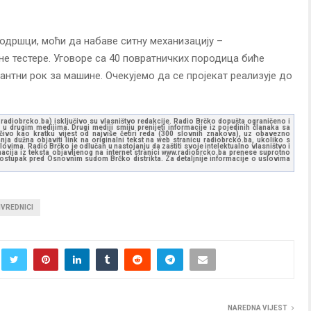
одршци, моћи да набаве ситну механизацију –
не тестере. Уговоре са 40 повратничких породица биће
рантни рок за машине. Очекујемо да се пројекат реализује до
ww.radiobrcko.ba) isključivo su vlasništvo redakcije. Radio Brčko dopušta ograničeno i
u drugim medijima. Drugi mediji smiju prenijeti informacije iz pojedinih članaka sa
učivo kao kratku vijest od najviše četiri reda (300 slovnih znakova), uz obavezno
ja dužna objaviti link na originalni tekst na web stranicu radiobrcko.ba, ukoliko s
ovima. Radio Brčko je odlučan u nastojanju da zaštiti svoje intelektualno vlasništvo i
ormacija iz teksta objavljenog na internet stranici www.radiobrcko.ba prenese suprotno
 postupak pred Osnovnim sudom Brčko distrikta. Za detaljnije informacije o uslovima
IVREDNICI
NAREDNA VIJEST