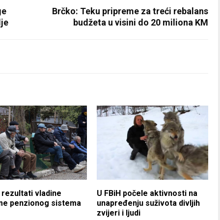
ge
Brčko: Teku pripreme za treći rebalans
lje
budžeta u visini do 20 miliona KM
i rezultati vladine
U FBiH počele aktivnosti na
me penzionog sistema
unapređenju suživota divljih
zvijeri i ljudi