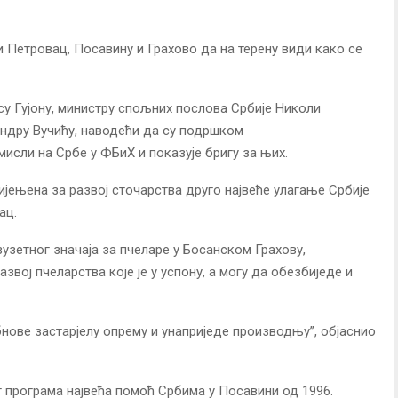
и Петровац, Посавину и Грахово да на терену види како се
у Гујону, министру спољних послова Србије Николи
андру Вучићу, наводећи да су подршком
сли на Србе у ФБиХ и показује бригу за њих.
ијењена за развој сточарства друго највеће улагање Србије
ац.
зузетног значаја за пчеларе у Босанском Грахову,
азвој пчеларства које је у успону, а могу да обезбиједе и
нове застарјелу опрему и унаприједе производњу”, објаснио
г програма највећа помоћ Србима у Посавини од 1996.