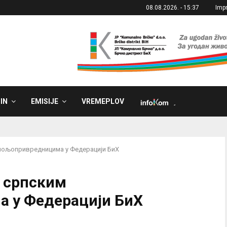
08.08.2026. - 15:37
Imp
IN
EMISIJE
VREMEPLOV
˼
 пољопривредницима у Федерацији БиХ
а српским
 у Федерацији БиХ