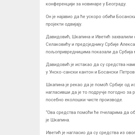
конференцији за новинаре у Београду.
Он је најавио да ће ускоро обићи Босанск
пројекти одвијају.
Давидовић, Шкапина и Иветић захвалили с
Селаковићу и предсједнику Србије Алекс
пољопривредницима показали да Србија ми
Давидовић је истакао да су средства нам
у Унско-сански кантон и Босански Петров
Шкапина је рекао да је помоћ Србије од и
нагласивши да је то подручје погодно за р
посебно еколошки чисте производе.
“Ова средства помоћи ће пчеларима да об
је Шкапина.
Иветић је нагласио да су средства из ово