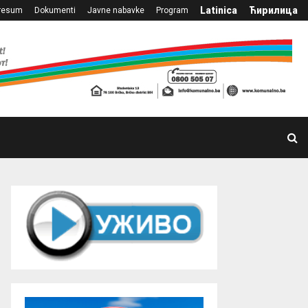
Latinica
Ћирилица
resum
Dokumenti
Javne nabavke
Program