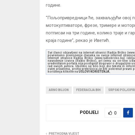
године.
“Пољопривредници ће, захваљујући овој п
мотокултиваторе, фрезе, тримере и мотор
потписаи на три године, колико траје и га
краја године”, рекао је Иветић.
Svi članci objavljeni na internet stranici Radija Brčko (w
povremeno prenošenje članaka sa svoje internet stranice 
Internet stranice Radija Brčko (www.radiobrcko.ba) isklj
navođenje izvora (Radio Brčko), pri čemu su on-line izdan
uredništvom portala nije postignut dogovor o drugačijim usl
rad svojih autora. Ukoliko se bilo koji dio teksta ili inf
ovim pravilima, protiv prekršioca će biti pokrenut pravni
korištenja kliknite na
USLOVI KORIŠTENJA.
ARNO BUJON
FEDERACIJA BIH
SRPSKI POLJOPR
PODIJELI
0
PRETHODNA VIJEST