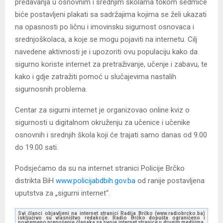
predavanja u osnovnim i srednjim školama tokom sedmice
biće postavljeni plakati sa sadržajima kojima se želi ukazati
na opasnosti po ličnu i imovinsku sigurnost osnovaca i
srednjoškolaca, a koje se mogu pojaviti na internetu. Cilj
navedene aktivnosti je i upozoriti ovu populaciju kako da
sigurno koriste internet za pretraživanje, učenje i zabavu, te
kako i gdje zatražiti pomoć u slučajevima nastalih
sigurnosnih problema.
Centar za sigurni internet je organizovao online kviz o
sigurnosti u digitalnom okruženju za učenice i učenike
osnovnih i srednjih škola koji će trajati samo danas od 9.00
do 19.00 sati.
Podsjećamo da su na internet stranici Policije Brčko
distrikta BiH
www.policijabdbih.gov.ba
od ranije postavljena
uputstva za „sigurni internet“.
Svi članci objavljeni na internet stranici Radija Brčko (www.radiobrcko.ba)
isključivo su vlasništvo redakcije. Radio Brčko dopušta ograničeno i
povremeno prenošenje članaka sa svoje internet stranice u drugim medijima.