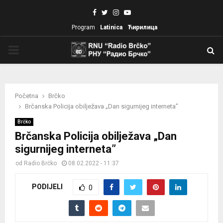
Facebook
Twitter
Instagram
Youtube
Program
Latinica
Ћирилица
PRIMARY
MENU
Početna
Brčko
Brčanska Policija obilježava „Dan sigurnijeg interneta”
Brčko
Brčanska Policija obilježava „Dan
sigurnijeg interneta”
od
Radio Brčko
08.02.2022 - 11:37
PODIJELI
0