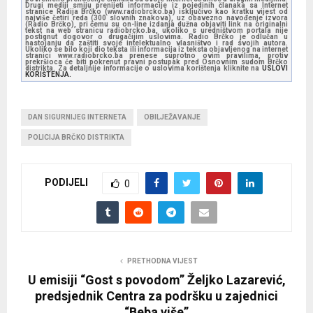
Drugi mediji smiju prenijeti informacije iz pojedinih članaka sa Internet
stranice Radija Brčko (www.radiobrcko.ba) isključivo kao kratku vijest od
najviše četiri reda (300 slovnih znakova), uz obavezno navođenje izvora
(Radio Brčko), pri čemu su on-line izdanja dužna objaviti link na originalni
tekst na web stranicu radiobrcko.ba, ukoliko s uredništvom portala nije
postignut dogovor o drugačijim uslovima. Radio Brčko je odlučan u
nastojanju da zaštiti svoje intelektualno vlasništvo i rad svojih autora.
Ukoliko se bilo koji dio teksta ili informacija iz teksta objavljenog na internet
stranici www.radiobrcko.ba prenese suprotno ovim pravilima, protiv
prekršioca će biti pokrenut pravni postupak pred Osnovnim sudom Brčko
distrikta. Za detaljnije informacije o uslovima korištenja kliknite na
USLOVI
KORIŠTENJA.
DAN SIGURNIJEG INTERNETA
OBILJEŽAVANJE
POLICIJA BRČKO DISTRIKTA
PODIJELI
0
PRETHODNA VIJEST
U emisiji “Gost s povodom” Željko Lazarević,
predsjednik Centra za podršku u zajednici
“Beba više”