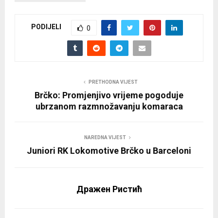
PODIJELI
0
PRETHODNA VIJEST
Brčko: Promjenjivo vrijeme pogoduje
ubrzanom razmnožavanju komaraca
NAREDNA VIJEST
Juniori RK Lokomotive Brčko u Barceloni
Дражен Ристић