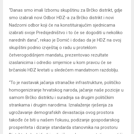
“Danas smo imali Izbornu skupštinu za Brčko distrikt, gdje
smo izabrali novi Odbor HDZ-a za Brčko distrikt i novi
Nadzorni odbor koji će na konstituirajućim sjednicama
izabrati svoje Predsjedništvo i to će se dogoditi u nekoliko
narednih dana”, rekao je Domić i dodao da je HDZ na ovoj
skupštini podnio izvještaj o radu u proteklom
četverogodišnjem mandatu, prezentovao rezultate
izaslanicima i odredio smjernice u kom pravcu će se
brčaniski HDZ kretati u sledećem mandatnom razdoblju.
“To je nastavak jačanja stranačke infrastrukture, političko
homogeniziranje hrvatskog naroda, jačanje naše pozicije u
samom Brčko distriktu i suradnja sa drugim političkim
strankama i drugim narodima. Iznalaženje rješenja za
ugrožavanje demografskih devastacija ovog prostora
takođe će biti u našem fokusu, podizanje gospodarskog
prosperiteta i dizanje standarda stanovnika na prostoru