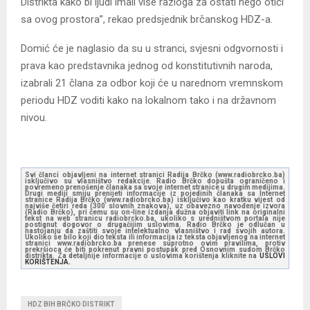
Distrikta kako bi ljudi imali više razloga za ostati nego otići
sa ovog prostora”, rekao predsjednik brčanskog HDZ-a.
Domić će je naglasio da su u stranci, svjesni odgvornosti i
prava kao predstavnika jednog od konstitutivnih naroda,
izabrali 21 člana za odbor koji će u narednom vremnskom
periodu HDZ voditi kako na lokalnom tako i na državnom
nivou.
Svi članci objavljeni na internet stranici Radija Brčko (www.radiobrcko.ba)
isključivo su vlasništvo redakcije. Radio Brčko dopušta ograničeno i
povremeno prenošenje članaka sa svoje internet stranice u drugim medijima.
Drugi mediji smiju prenijeti informacije iz pojedinih članaka sa Internet
stranice Radija Brčko (www.radiobrcko.ba) isključivo kao kratku vijest od
najviše četiri reda (300 slovnih znakova), uz obavezno navođenje izvora
(Radio Brčko), pri čemu su on-line izdanja dužna objaviti link na originalni
tekst na web stranicu radiobrcko.ba, ukoliko s uredništvom portala nije
postignut dogovor o drugačijim uslovima. Radio Brčko je odlučan u
nastojanju da zaštiti svoje intelektualno vlasništvo i rad svojih autora.
Ukoliko se bilo koji dio teksta ili informacija iz teksta objavljenog na internet
stranici www.radiobrcko.ba prenese suprotno ovim pravilima, protiv
prekršioca će biti pokrenut pravni postupak pred Osnovnim sudom Brčko
distrikta. Za detaljnije informacije o uslovima korištenja kliknite na
USLOVI
KORIŠTENJA.
HDZ BIH BRČKO DISTRIKT