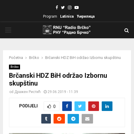
Facebook
Twitter
Instagram
Youtube
Program
Latinica
Ћирилица
PRIMARY
MENU
Početna
Brčko
Brčanski HDZ BiH održao Izbornu skupštinu
Brčko
Brčanski HDZ BiH održao Izbornu
skupštinu
od
Дражен Ристић
29.06.2019 - 11:39
PODIJELI
0