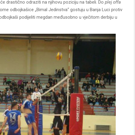
 drastično odraziti na njihovu poziciju na tabeli. Do
plej offa
kome odbojkašice „Bimal Jedinstva“ gostuju u Banja Luci protiv
 odbojkaši podijeliti megdan međusobno u vječitom derbiju u