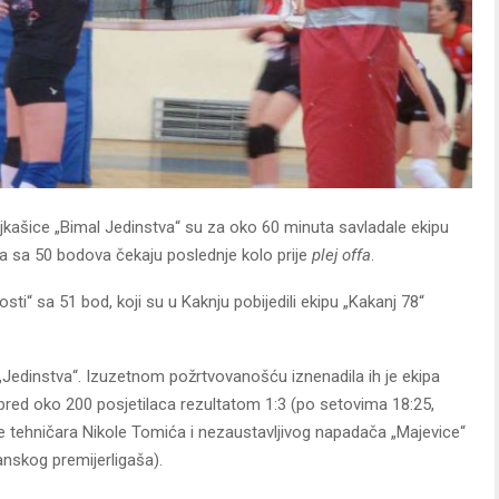
kašice „Bimal Jedinstva“ su za oko 60 minuta savladale ekipu
za sa 50 bodova čekaju poslednje kolo prije
plej offa
.
sti“ sa 51 bod, koji su u Kaknju pobijedili ekipu „Kakanj 78“
ši „Jedinstva“. Izuzetnom požrtvovanošću iznenadila ih je ekipa
 pred oko 200 posjetilaca rezultatom 1:3 (po setovima 18:25,
je tehničara Nikole Tomića i nezaustavljivog napadača „Majevice“
čanskog premijerligaša).