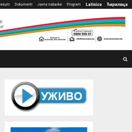
Latinica
Ћирилица
resum
Dokumenti
Javne nabavke
Program