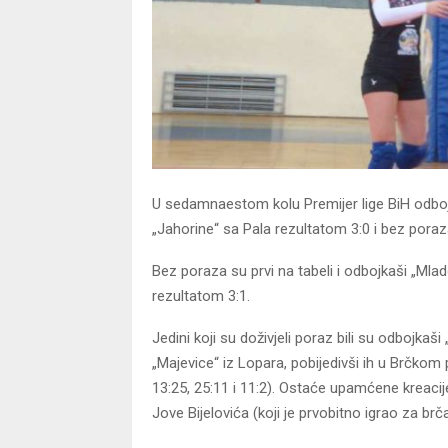
U sedamnaestom kolu Premijer lige BiH odboj
„Jahorine“ sa Pala rezultatom 3:0 i bez pora
Bez poraza su prvi na tabeli i odbojkaši „Mlado
rezultatom 3:1.
Jedini koji su doživjeli poraz bili su odbojka
„Majevice“ iz Lopara, pobijedivši ih u Brčkom
13:25, 25:11 i 11:2). Ostaće upamćene kreaci
Jove Bijelovića (koji je prvobitno igrao za br