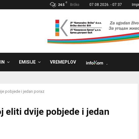
C
Brčko
07.08.2026. - 07:37
Imp
24.5
IN
EMISIJE
VREMEPLOV
˼
ije pobjede i jedan poraz
eliti dvije pobjede i jedan