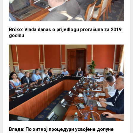
Brčko: Vlada danas o prijedlogu proračuna za 2019.
godinu
Влада: По хитној процедури усвојене допуне