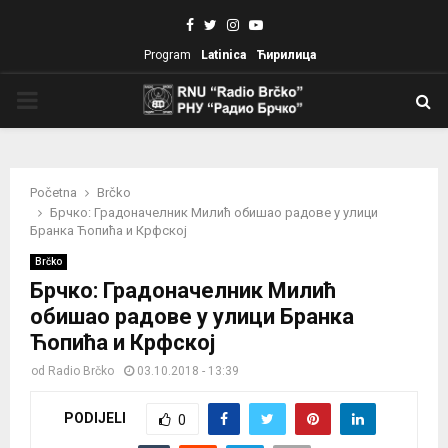
Facebook
Twitter
Instagram
Youtube
Program
Latinica
Ћирилица
PRIMARY
MENU
Početna
Brčko
Брчко: Градоначелник Милић обишао радове у улици
Бранка Ћопића и Крфској
Brčko
Брчко: Градоначелник Милић
обишао радове у улици Бранка
Ћопића и Крфској
od
Radio Brčko
03.10.2018 - 13:39
PODIJELI
0