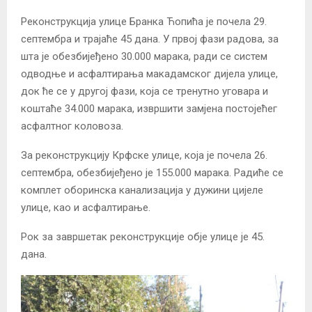
Реконструкција улице Бранка Ћопића је почела 29.
септембра и трајаће 45 дана. У првој фази радова, за
шта је обезбијеђено 30.000 марака, ради се систем
одводње и асфалтирања макадамског дијела улице,
док ће се у другој фази, која се тренутно уговара и
коштаће 34.000 марака, извршити замјена постојећег
асфалтног коловоза.
За реконструкцију Крфске улице, која је почела 26.
септембра, обезбијеђено је 155.000 марака. Радиће се
комплет оборинска канализација у дужини цијеле
улице, као и асфалтирање.
Рок за завршетак реконструкције обје улице је 45.
дана.