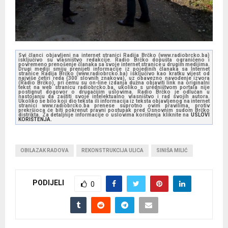
Svi članci objavljeni na internet stranici Radija Brčko (www.radiobrcko.ba)
isključivo su vlasništvo redakcije. Radio Brčko dopušta ograničeno i
povremeno prenošenje članaka sa svoje internet stranice u drugim medijima.
Drugi mediji smiju prenijeti informacije iz pojedinih članaka sa Internet
stranice Radija Brčko (www.radiobrcko.ba) isključivo kao kratku vijest od
najviše četiri reda (300 slovnih znakova), uz obavezno navođenje izvora
(Radio Brčko), pri čemu su on-line izdanja dužna objaviti link na originalni
tekst na web stranicu radiobrcko.ba, ukoliko s uredništvom portala nije
postignut dogovor o drugačijim uslovima. Radio Brčko je odlučan u
nastojanju da zaštiti svoje intelektualno vlasništvo i rad svojih autora.
Ukoliko se bilo koji dio teksta ili informacija iz teksta objavljenog na internet
stranici www.radiobrcko.ba prenese suprotno ovim pravilima, protiv
prekršioca će biti pokrenut pravni postupak pred Osnovnim sudom Brčko
distrikta. Za detaljnije informacije o uslovima korištenja kliknite na
USLOVI
KORIŠTENJA.
OBILAZAK RADOVA
REKONSTRUKCIJA ULICA
SINIŠA MILIĆ
PODIJELI
0