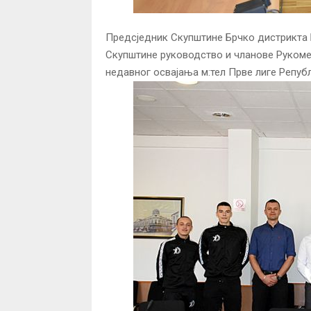
Предсједник Скупштине Брчко дистрикта 
Скупштине руководство и чланове Рукомет
недавног освајања м:тел Прве лиге Репуб