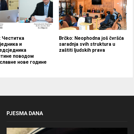
: Честитка
Brčko: Neophodna još čvršća
једника и
saradnja svih struktura u
едсједника
zaštiti ljudskih prava
тине поводом
славне нове године
PJESMA DANA