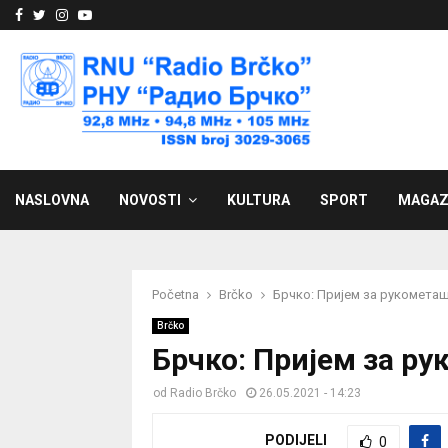
Facebook
Twitter
Instagram
Youtube
NASLOVNA
NOVOSTI
KULTURA
SPORT
MAGAZ
Početna
Brčko
Брчко: Пријем за рукометаш
Brčko
Брчко: Пријем за р
od
Radio Brčko
26.05.2021 - 14:23
PODIJELI
0