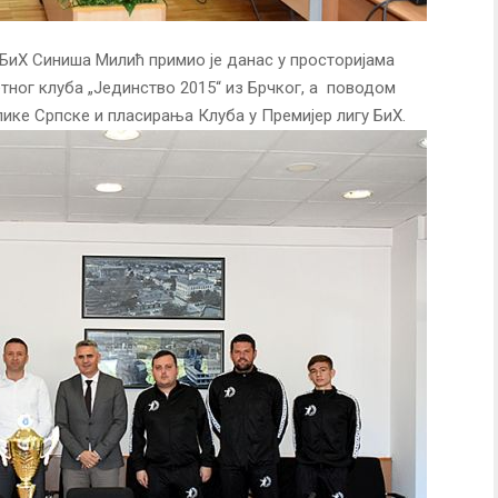
БиХ Синиша Милић примио је данас у просторијама
ног клуба „Јединство 2015“ из Брчког, а поводом
лике Српске и пласирања Клуба у Премијер лигу БиХ.