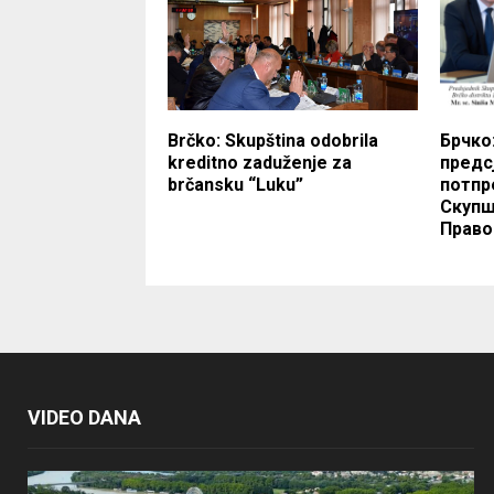
Brčko: Skupština odobrila
Брчко
kreditno zaduženje za
предс
brčansku “Luku”
потпр
Скупш
Право
VIDEO DANA