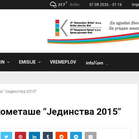
C
Brčko
07.08.2026. - 01:16
Imp
27.7
IN
EMISIJE
VREMEPLOV
˼
е “Јединства 2015”
укометаше “Јединства 2015”