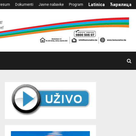
Latinica
Ћирилица
resum
Dokumenti
Javne nabavke
Program