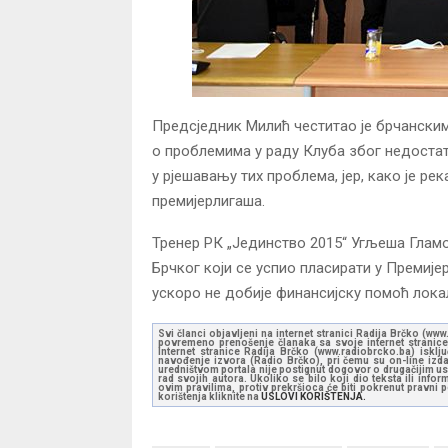
Предсједник Милић честитао је брчанским
о проблемима у раду Клуба због недоста
у рјешавању тих проблема, јер, како је ре
премијерлигаша.
Тренер РК „Јединство 2015“ Угљеша Гламоч
Брчког који се успио пласирати у Премијер
ускоро не добије финансијску помоћ лока
Svi članci objavljeni na internet stranici Radija Brčko (w
povremeno prenošenje članaka sa svoje internet stranice 
Internet stranice Radija Brčko (www.radiobrcko.ba) isklj
navođenje izvora (Radio Brčko), pri čemu su on-line izdan
uredništvom portala nije postignut dogovor o drugačijim usl
rad svojih autora. Ukoliko se bilo koji dio teksta ili inf
ovim pravilima, protiv prekršioca će biti pokrenut pravni
korištenja kliknite na
USLOVI KORIŠTENJA.