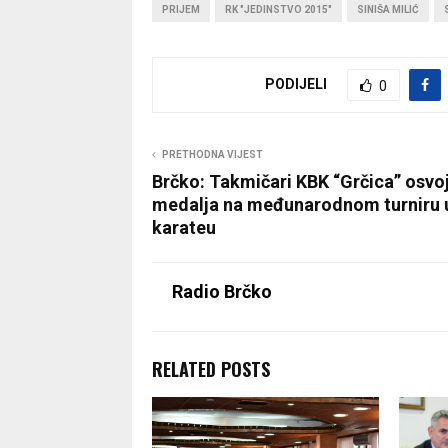
PRIJEM
RK "JEDINSTVO 2015"
SINIŠA MILIĆ
PODIJELI
0
PRETHODNA VIJEST
Brčko: Takmičari KBK “Grčica” osvoji
medalja na međunarodnom turniru 
karateu
Radio Brčko
RELATED POSTS