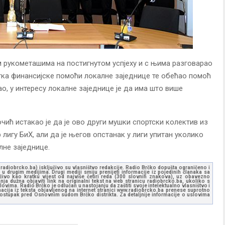
 рукометашима на постигнутом успјеху и с њима разговарао
тка финансијске помоћи локалне заједнице те обећао помоћ
као, у интересу локалне заједнице је да има што више
ић истакао је да је ово други мушки спортски колектив из
 лигу БиХ, али да је његов опстанак у лиги упитан уколико
лне заједнице.
ww.radiobrcko.ba) isključivo su vlasništvo redakcije. Radio Brčko dopušta ograničeno i
u drugim medijima. Drugi mediji smiju prenijeti informacije iz pojedinih članaka sa
učivo kao kratku vijest od najviše četiri reda (300 slovnih znakova), uz obavezno
ja dužna objaviti link na originalni tekst na web stranicu radiobrcko.ba, ukoliko s
ovima. Radio Brčko je odlučan u nastojanju da zaštiti svoje intelektualno vlasništvo i
ormacija iz teksta objavljenog na internet stranici www.radiobrcko.ba prenese suprotno
 postupak pred Osnovnim sudom Brčko distrikta. Za detaljnije informacije o uslovima